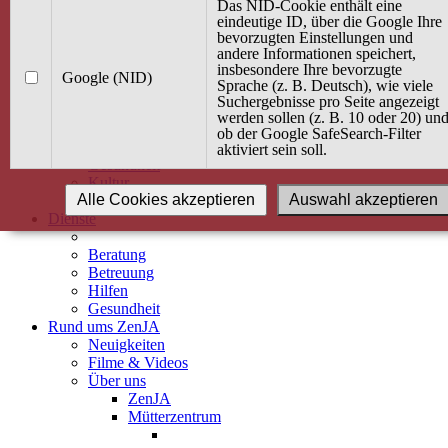
Kurse
Das NID-Cookie enthält eine
Angebot / Kurs suchen
eindeutige ID, über die Google Ihre
bevorzugten Einstellungen und
Kurskalender
andere Informationen speichert,
Kindertagespflege
insbesondere Ihre bevorzugte
Babybauch & Elternschaft
Google (NID)
Sprache (z. B. Deutsch), wie viele
Bewegung
Suchergebnisse pro Seite angezeigt
Kreativität
werden sollen (z. B. 10 oder 20) un
Ernährung
ob der Google SafeSearch-Filter
Umwelt
aktiviert sein soll.
Gesundheit
Kultur
Alle Cookies akzeptieren
Auswahl akzeptieren
Alle Kurse
Dienste
Beratung
Betreuung
Hilfen
Gesundheit
Rund ums ZenJA
Neuigkeiten
Filme & Videos
Über uns
ZenJA
Mütterzentrum