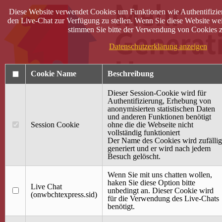
Diese Website verwendet Cookies um Funktionen wie Authentifizie
den Live-Chat zur Verfügung zu stellen. Wenn Sie diese Website wei
stimmen Sie bitte der Verwendung von Cookies z
Datenschutzerklärung anzeigen
Cookie Name
Beschreibung
Dieser Session-Cookie wird für
Authentifizierung, Erhebung von
anonymisierten statistischen Daten
und anderen Funktionen benötigt
Anmelden
Session Cookie
ohne die die Webseite nicht
vollständig funktioniert
Startseite
Der Name des Cookies wird zufällig
generiert und er wird nach jedem
Treffpunkt Jung & Alt
Besuch gelöscht.
40 Jahre Mütterzentrum
Familiencafé
Wenn Sie mit uns chatten wollen,
haken Sie diese Option bitte
Live Chat
Terminkalender
unbedingt an. Dieser Cookie wird
(onwbchtexpress.sid)
Gemeinsam aktiv
für die Verwendung des Live-Chats
Gemeinsam unterwegs
benötigt.
wirFAIRändern