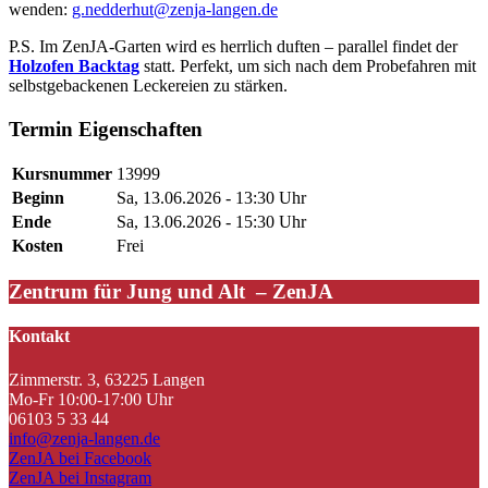
wenden:
g.nedderhut@zenja-langen.de
P.S. Im ZenJA-Garten wird es herrlich duften – parallel findet der
Holzofen Backtag
statt. Perfekt, um sich nach dem Probefahren mit
selbstgebackenen Leckereien zu stärken.
Termin Eigenschaften
Kursnummer
13999
Beginn
Sa, 13.06.2026 - 13:30 Uhr
Ende
Sa, 13.06.2026 - 15:30 Uhr
Kosten
Frei
Zentrum für Jung und Alt – ZenJA
Kontakt
Zimmerstr. 3, 63225 Langen
Mo-Fr 10:00-17:00 Uhr
06103 5 33 44
info@zenja-langen.de
ZenJA bei Facebook
ZenJA bei Instagram