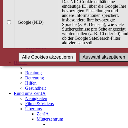
Kurse
Das NID-Cookie enthält eine
Angebot / Kurs suchen
eindeutige ID, über die Google Ihre
bevorzugten Einstellungen und
Kurskalender
andere Informationen speichert,
Kindertagespflege
insbesondere Ihre bevorzugte
Babybauch & Elternschaft
Google (NID)
Sprache (z. B. Deutsch), wie viele
Bewegung
Suchergebnisse pro Seite angezeigt
Kreativität
werden sollen (z. B. 10 oder 20) un
Ernährung
ob der Google SafeSearch-Filter
Umwelt
aktiviert sein soll.
Gesundheit
Kultur
Alle Cookies akzeptieren
Auswahl akzeptieren
Alle Kurse
Dienste
Beratung
Betreuung
Hilfen
Gesundheit
Rund ums ZenJA
Neuigkeiten
Filme & Videos
Über uns
ZenJA
Mütterzentrum