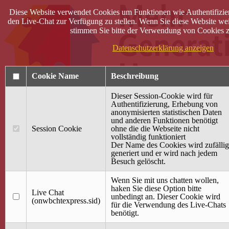
Diese Website verwendet Cookies um Funktionen wie Authentifizie
den Live-Chat zur Verfügung zu stellen. Wenn Sie diese Website wei
stimmen Sie bitte der Verwendung von Cookies z
Datenschutzerklärung anzeigen
Cookie Name
Beschreibung
Dieser Session-Cookie wird für
Authentifizierung, Erhebung von
anonymisierten statistischen Daten
und anderen Funktionen benötigt
Anmelden
Session Cookie
ohne die die Webseite nicht
vollständig funktioniert
Startseite
Der Name des Cookies wird zufällig
generiert und er wird nach jedem
Treffpunkt Jung & Alt
Besuch gelöscht.
40 Jahre Mütterzentrum
Familiencafé
Wenn Sie mit uns chatten wollen,
haken Sie diese Option bitte
Live Chat
Terminkalender
unbedingt an. Dieser Cookie wird
(onwbchtexpress.sid)
Gemeinsam aktiv
für die Verwendung des Live-Chats
Gemeinsam unterwegs
benötigt.
wirFAIRändern