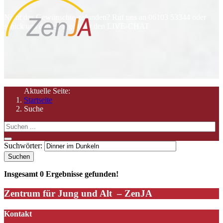
Nicht das Gewünschte gefunden? Ruf uns an 06103 53344 oder
schick uns deine Frage über den LIVE-CHAT
Aktuelle Seite:
Startseite
Suche
Suchwörter:
Suchen
Insgesamt
0
Ergebnisse gefunden!
Zentrum für Jung und Alt – ZenJA
Kontakt