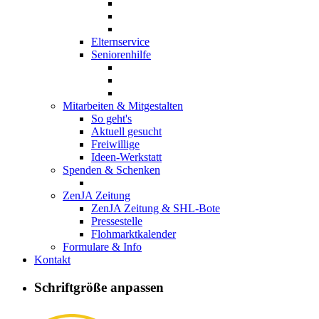
Elternservice
Seniorenhilfe
Mitarbeiten & Mitgestalten
So geht's
Aktuell gesucht
Freiwillige
Ideen-Werkstatt
Spenden & Schenken
ZenJA Zeitung
ZenJA Zeitung & SHL-Bote
Pressestelle
Flohmarktkalender
Formulare & Info
Kontakt
Wo sich Mensc
Schriftgröße anpassen