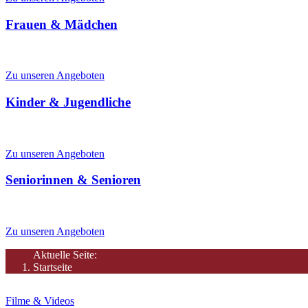
Frauen & Mädchen
Mütterzentrum & Frauenbüro, Hilfe für Frauen in Not, Frauentreffs
Zu unseren Angeboten
Kinder & Jugendliche
Spielen, Lesen, Tanzen, Lernen, Ferienangebote
Zu unseren Angeboten
Seniorinnen & Senioren
Aktivitäten, Betreuung, Seniorenhilfe
Zu unseren Angeboten
Aktuelle Seite:
Startseite
Filme & Videos