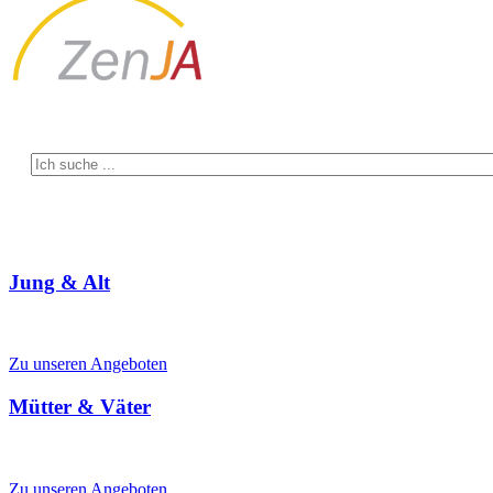
begegnen
Willkommen bei Mütterzentrum, Elternservice & Seniorenhi
Wir antw
Jung & Alt
Mehrgenerationenhaus & Familienzentrum für alle Generationen
Zu unseren Angeboten
Mütter & Väter
Schwangerschaft, Familienleben, Kinderbetreuung
Zu unseren Angeboten