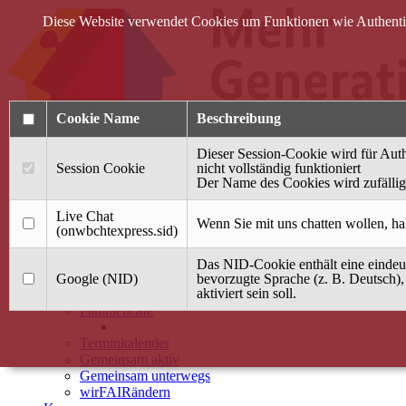
Diese Website verwendet Cookies um Funktionen wie Authentifi
Cookie Name
Beschreibung
Dieser Session-Cookie wird für Auth
Session Cookie
nicht vollständig funktioniert
Der Name des Cookies wird zufällig 
Anmelden
Live Chat
Wenn Sie mit uns chatten wollen, ha
(onwbchtexpress.sid)
Startseite
Das NID-Cookie enthält eine eindeut
Treffpunkt Jung & Alt
Google (NID)
bevorzugte Sprache (z. B. Deutsch),
aktiviert sein soll.
40 Jahre Mütterzentrum
Familiencafé
Terminkalender
Gemeinsam aktiv
Gemeinsam unterwegs
wirFAIRändern