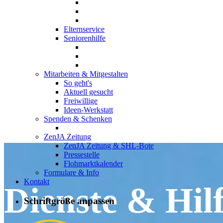
Elternservice
Seniorenhilfe
Mitarbeiten & Mitgestalten
So geht's
Aktuell gesucht
Freiwillige
Ideen-Werkstatt
Spenden & Schenken
ZenJA Zeitung
ZenJA Zeitung & SHL-Bote
Pressestelle
Flohmarktkalender
Formulare & Info
Kontakt
Dienste & Hil
Schriftgröße anpassen