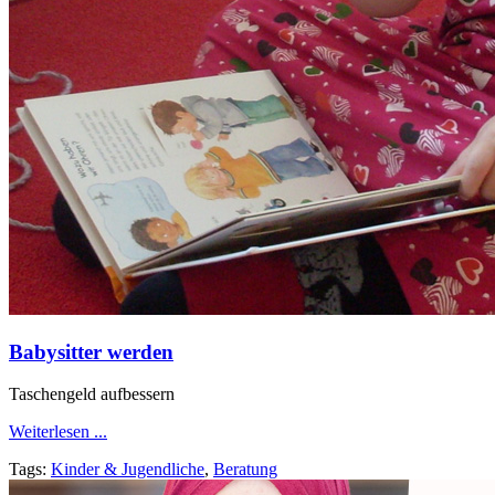
Babysitter werden
Taschengeld aufbessern
Weiterlesen ...
Tags:
Kinder & Jugendliche
,
Beratung