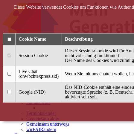
Diese Website verwendet Cookies um Funktionen wie Authentifi
Cookie Name
Beschreibung
Dieser Session-Cookie wird für Auth
Session Cookie
nicht vollständig funktioniert
Der Name des Cookies wird zufällig 
Anmelden
Live Chat
Wenn Sie mit uns chatten wollen, ha
(onwbchtexpress.sid)
Startseite
Das NID-Cookie enthält eine eindeut
Treffpunkt Jung & Alt
Google (NID)
bevorzugte Sprache (z. B. Deutsch),
aktiviert sein soll.
40 Jahre Mütterzentrum
Familiencafé
Terminkalender
Gemeinsam aktiv
Gemeinsam unterwegs
wirFAIRändern