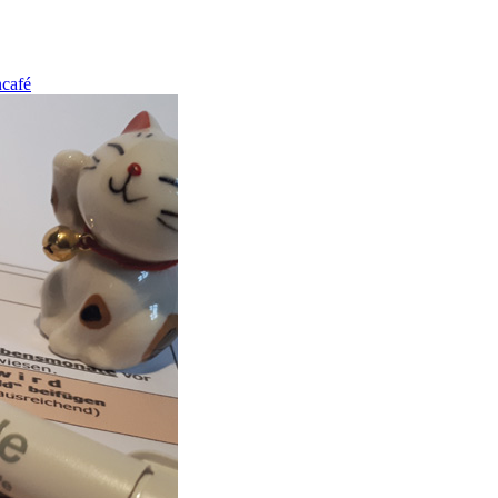
ncafé