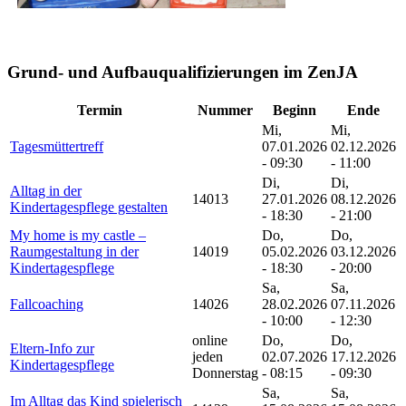
Grund- und Aufbauqualifizierungen im ZenJA
Termin
Nummer
Beginn
Ende
Mi,
Mi,
Tagesmüttertreff
07.01.2026
02.12.2026
- 09:30
- 11:00
Di,
Di,
Alltag in der
14013
27.01.2026
08.12.2026
Kindertagespflege gestalten
- 18:30
- 21:00
My home is my castle –
Do,
Do,
Raumgestaltung in der
14019
05.02.2026
03.12.2026
Kindertagespflege
- 18:30
- 20:00
Sa,
Sa,
Fallcoaching
14026
28.02.2026
07.11.2026
- 10:00
- 12:30
online
Do,
Do,
Eltern-Info zur
jeden
02.07.2026
17.12.2026
Kindertagespflege
Donnerstag
- 08:15
- 09:30
Sa,
Sa,
Im Alltag das Kind spielerisch