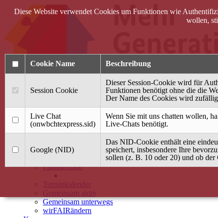
Diese Website verwendet Cookies um Funktionen wie Authentifizie
wollen, s
Cookie Name
Beschreibung
Dieser Session-Cookie wird für Auth
Session Cookie
Funktionen benötigt ohne die die Web
Der Name des Cookies wird zufällig 
Anmelden
Live Chat
Wenn Sie mit uns chatten wollen, ha
(onwbchtexpress.sid)
Live-Chats benötigt.
Startseite
Das NID-Cookie enthält eine eindeu
Treffpunkt Jung & Alt
Google (NID)
speichert, insbesondere Ihre bevorz
sollen (z. B. 10 oder 20) und ob der 
40 Jahre Mütterzentrum
Familiencafé
Terminkalender
Gemeinsam aktiv
Gemeinsam unterwegs
wirFAIRändern