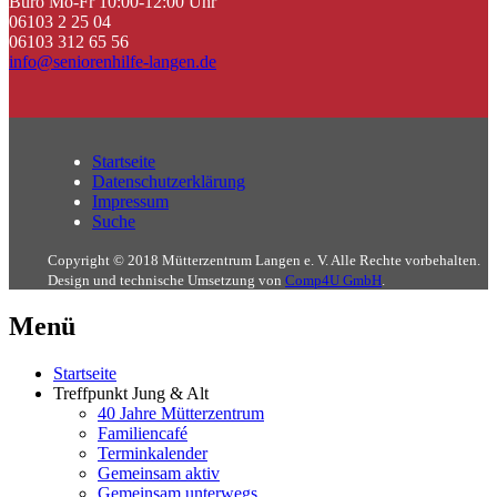
Büro Mo-Fr 10:00-12:00 Uhr
06103 2 25 04
06103 312 65 56
info@seniorenhilfe-langen.de
Startseite
Datenschutzerklärung
Impressum
Suche
Copyright © 2018 Mütterzentrum Langen e. V. Alle Rechte vorbehalten.
Design und technische Umsetzung von
Comp4U GmbH
.
Menü
Startseite
Treffpunkt Jung & Alt
40 Jahre Mütterzentrum
Familiencafé
Terminkalender
Gemeinsam aktiv
Gemeinsam unterwegs