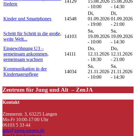
14129
15.08.2026
15.08.2026
fördern
- 10:00
- 14:30
Di,
Di,
Kinder und Smartphones
14548
01.09.2026
01.09.2026
- 19:00
- 21:00
Sa,
Sa,
Schritt für Schritt in die große,
14103
19.09.2026
19.09.2026
weite Welt...
- 10:00
- 14:30
Eingewöhnung U3 –
Do,
Do,
gemeinsam ankommen,
14111
12.11.2026
12.11.2026
gemeinsam wachsen
- 18:30
- 21:00
Sa,
Sa,
Kommunikation in der
14034
21.11.2026
21.11.2026
Kindertagespflege
- 10:00
- 14:30
Zentrum für Jung und Alt – ZenJA
Kontakt
Zimmerstr. 3, 63225 Langen
Mo-Fr 10:00-17:00 Uhr
06103 5 33 44
info@zenja-langen.de
ZenJA bei Facebook