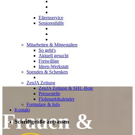
Elternservice
Seniorenhilfe
Mitarbeiten & Mitgestalten
So geht's
Aktuell gesucht
Freiwillige
Ideen-Werkstatt
Spenden & Schenken
ZenJA Zeitung
ZenJA Zeitung & SHL-Bote
Pressestelle
Flohmarktkalender
Formulare & Info
Kontakt
Frauen &
Schriftgröße anpassen