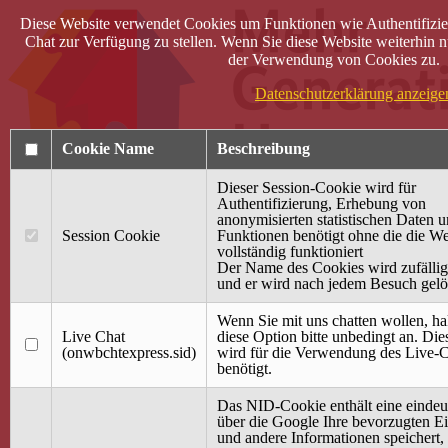
Diese Website verwendet Cookies um Funktionen wie Authentifizie
Chat zur Verfügung zu stellen. Wenn Sie diese Website weiterhin n
der Verwendung von Cookies zu.
Datenschutzerklärung anzeige
Cookie Name
Beschreibung
Dieser Session-Cookie wird für
Authentifizierung, Erhebung von
anonymisierten statistischen Daten 
Session Cookie
Funktionen benötigt ohne die die We
Anmelden
vollständig funktioniert
Der Name des Cookies wird zufällig 
Startseite
und er wird nach jedem Besuch gelö
Treffpunkt Jung & Alt
Wenn Sie mit uns chatten wollen, ha
40 Jahre Mütterzentrum
Live Chat
diese Option bitte unbedingt an. Di
Familiencafé
(onwbchtexpress.sid)
wird für die Verwendung des Live-C
benötigt.
Terminkalender
Gemeinsam aktiv
Das NID-Cookie enthält eine eindeu
Gemeinsam unterwegs
über die Google Ihre bevorzugten Ei
wirFAIRändern
und andere Informationen speichert,