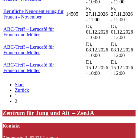
- 10:00
- 11:00
Fr,
Fr,
Berufliche Neuorientierung für
14505
27.11.2026
27.11.2026
Frauen - November
- 11:00
- 12:00
Di,
Di,
ABC-Treff – Lerncafé für
01.12.2026
01.12.2026
Frauen und Mütter
- 10:00
- 12:00
Di,
Di,
ABC-Treff – Lerncafé für
08.12.2026
08.12.2026
Frauen und Mütter
- 10:00
- 12:00
Di,
Di,
ABC-Treff – Lerncafé für
15.12.2026
15.12.2026
Frauen und Mütter
- 10:00
- 12:00
Start
Zurück
1
2
Zentrum für Jung und Alt – ZenJA
Kontakt
Zimmerstr. 3, 63225 Langen