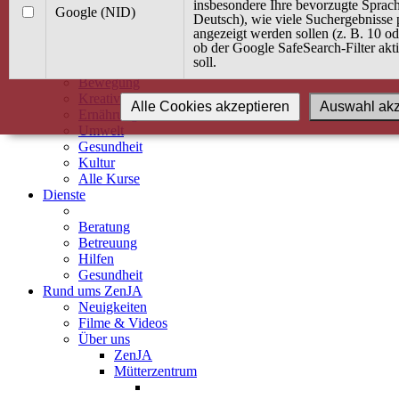
Kurse
insbesondere Ihre bevorzugte Sprach
Google (NID)
Angebot / Kurs suchen
Deutsch), wie viele Suchergebnisse 
angezeigt werden sollen (z. B. 10 o
Kurskalender
ob der Google SafeSearch-Filter akti
Kindertagespflege
soll.
Babybauch & Elternschaft
Bewegung
Kreativität
Alle Cookies akzeptieren
Auswahl akz
Ernährung
Umwelt
Gesundheit
Kultur
Alle Kurse
Dienste
Beratung
Betreuung
Hilfen
Gesundheit
Rund ums ZenJA
Neuigkeiten
Filme & Videos
Über uns
ZenJA
Mütterzentrum