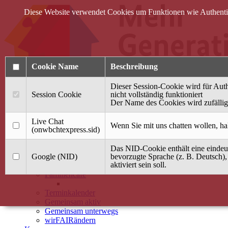
Diese Website verwendet Cookies um Funktionen wie Authentifi
Cookie Name
Beschreibung
Dieser Session-Cookie wird für Auth
Session Cookie
nicht vollständig funktioniert
Der Name des Cookies wird zufällig 
Anmelden
Live Chat
Wenn Sie mit uns chatten wollen, ha
(onwbchtexpress.sid)
Startseite
Das NID-Cookie enthält eine eindeut
Treffpunkt Jung & Alt
Google (NID)
bevorzugte Sprache (z. B. Deutsch),
aktiviert sein soll.
40 Jahre Mütterzentrum
Familiencafé
Terminkalender
Gemeinsam aktiv
Gemeinsam unterwegs
wirFAIRändern