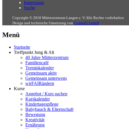
Impressum
Suche
Copyright © 2018 Mütterzentrum Langen e. V. Alle Rechte vorbehalten.
Design und technische Umsetzung von
Comp4U GmbH
.
Menü
Startseite
Treffpunkt Jung & Alt
40 Jahre Mütterzentrum
Familiencafé
Terminkalender
Gemeinsam aktiv
Gemeinsam unterwegs
wirFAIRändern
Kurse
Angebot / Kurs suchen
Kurskalender
Kindertagespflege
Babybauch & Elternschaft
Bewegung
Kreativität
Ernährung