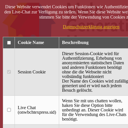
Diese Website verwendet Cookies um Funktionen wie Authentifizie
den Live-Chat zur Verfügung zu stellen. Wenn Sie diese Website wei
stimmen Sie bitte der Verwendung von Cookies z
Datenschutzerklärung anzeigen
Cookie Name
Beschreibung
Dieser Session-Cookie wird für
Authentifizierung, Erhebung von
anonymisierten statistischen Daten
und anderen Funktionen benötigt
Anmelden
Session Cookie
ohne die die Webseite nicht
vollständig funktioniert
Startseite
Der Name des Cookies wird zufällig
generiert und er wird nach jedem
Treffpunkt Jung & Alt
Besuch gelöscht.
40 Jahre Mütterzentrum
Familiencafé
Wenn Sie mit uns chatten wollen,
haken Sie diese Option bitte
Live Chat
Terminkalender
unbedingt an. Dieser Cookie wird
(onwbchtexpress.sid)
Gemeinsam aktiv
für die Verwendung des Live-Chats
Gemeinsam unterwegs
benötigt.
wirFAIRändern