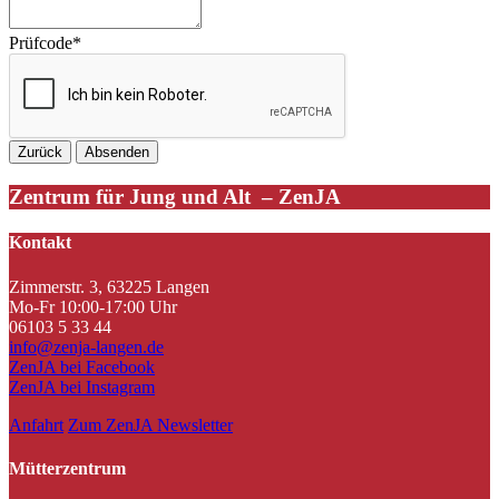
Prüfcode
*
Zentrum für Jung und Alt – ZenJA
Kontakt
Zimmerstr. 3, 63225 Langen
Mo-Fr 10:00-17:00 Uhr
06103 5 33 44
info@zenja-langen.de
ZenJA bei Facebook
ZenJA bei Instagram
Anfahrt
Zum ZenJA Newsletter
Mütterzentrum