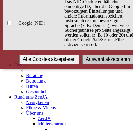
Kurse
Das NID-Cookie enthält eine
Angebot / Kurs suchen
eindeutige ID, über die Google Ihre
bevorzugten Einstellungen und
Kurskalender
andere Informationen speichert,
Kindertagespflege
insbesondere Ihre bevorzugte
Babybauch & Elternschaft
Google (NID)
Sprache (z. B. Deutsch), wie viele
Bewegung
Suchergebnisse pro Seite angezeigt
Kreativität
werden sollen (z. B. 10 oder 20) un
Ernährung
ob der Google SafeSearch-Filter
Umwelt
aktiviert sein soll.
Gesundheit
Kultur
Alle Cookies akzeptieren
Auswahl akzeptieren
Alle Kurse
Dienste
Beratung
Betreuung
Hilfen
Gesundheit
Rund ums ZenJA
Neuigkeiten
Filme & Videos
Über uns
ZenJA
Mütterzentrum