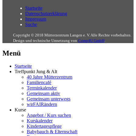
Startseite
Datenschutzerklärung
Impressum
Suche
Copyright © 2018 Mütterzentrum Langen e. V. Alle Rechte vorbehalten.
Design und technische Umsetzung von
Comp4U GmbH
.
Menü
Startseite
Treffpunkt Jung & Alt
40 Jahre Mütterzentrum
Familiencafé
Terminkalender
Gemeinsam aktiv
Gemeinsam unterwegs
wirFAIRändern
Kurse
Angebot / Kurs suchen
Kurskalender
Kindertagespflege
Babybauch & Elternschaft