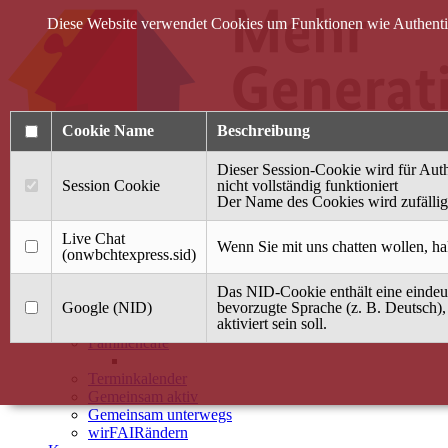
Diese Website verwendet Cookies um Funktionen wie Authentifi
Cookie Name
Beschreibung
Dieser Session-Cookie wird für Auth
Session Cookie
nicht vollständig funktioniert
Der Name des Cookies wird zufällig 
Anmelden
Live Chat
Wenn Sie mit uns chatten wollen, ha
(onwbchtexpress.sid)
Startseite
Das NID-Cookie enthält eine eindeut
Treffpunkt Jung & Alt
Google (NID)
bevorzugte Sprache (z. B. Deutsch),
aktiviert sein soll.
40 Jahre Mütterzentrum
Familiencafé
Terminkalender
Gemeinsam aktiv
Gemeinsam unterwegs
wirFAIRändern