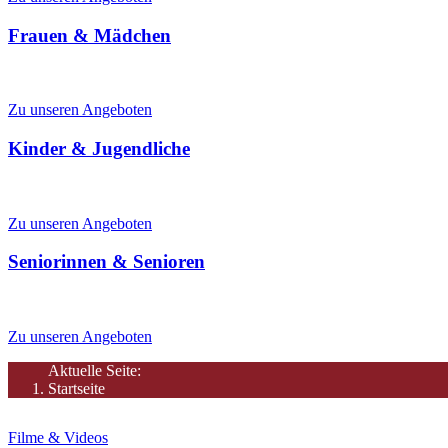
Frauen & Mädchen
Mütterzentrum & Frauenbüro, Hilfe für Frauen in Not, Frauentreffs
Zu unseren Angeboten
Kinder & Jugendliche
Spielen, Lesen, Tanzen, Lernen, Ferienangebote
Zu unseren Angeboten
Seniorinnen & Senioren
Aktivitäten, Betreuung, Seniorenhilfe
Zu unseren Angeboten
Aktuelle Seite:
Startseite
Filme & Videos