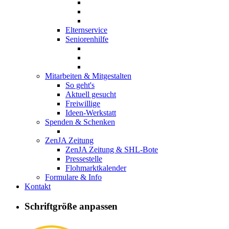
Elternservice
Seniorenhilfe
Mitarbeiten & Mitgestalten
So geht's
Aktuell gesucht
Freiwillige
Ideen-Werkstatt
Spenden & Schenken
ZenJA Zeitung
ZenJA Zeitung & SHL-Bote
Pressestelle
Flohmarktkalender
Formulare & Info
Kontakt
Wo sich Mensc
Schriftgröße anpassen