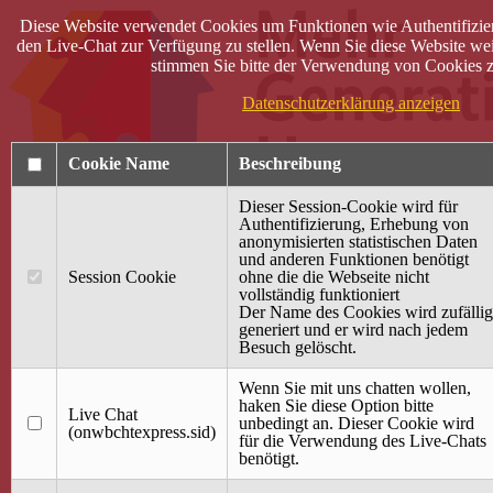
Diese Website verwendet Cookies um Funktionen wie Authentifizie
den Live-Chat zur Verfügung zu stellen. Wenn Sie diese Website wei
stimmen Sie bitte der Verwendung von Cookies z
Datenschutzerklärung anzeigen
Cookie Name
Beschreibung
Dieser Session-Cookie wird für
Authentifizierung, Erhebung von
anonymisierten statistischen Daten
und anderen Funktionen benötigt
Anmelden
Session Cookie
ohne die die Webseite nicht
vollständig funktioniert
Startseite
Der Name des Cookies wird zufällig
generiert und er wird nach jedem
Treffpunkt Jung & Alt
Besuch gelöscht.
40 Jahre Mütterzentrum
Familiencafé
Wenn Sie mit uns chatten wollen,
haken Sie diese Option bitte
Live Chat
Terminkalender
unbedingt an. Dieser Cookie wird
(onwbchtexpress.sid)
Gemeinsam aktiv
für die Verwendung des Live-Chats
Gemeinsam unterwegs
benötigt.
wirFAIRändern