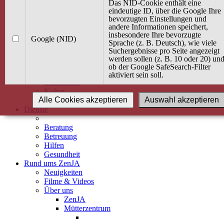
Kurse
Das NID-Cookie enthält eine
Angebot / Kurs suchen
eindeutige ID, über die Google Ihre
bevorzugten Einstellungen und
Kurskalender
andere Informationen speichert,
Kindertagespflege
insbesondere Ihre bevorzugte
Babybauch & Elternschaft
Google (NID)
Sprache (z. B. Deutsch), wie viele
Bewegung
Suchergebnisse pro Seite angezeigt
Kreativität
werden sollen (z. B. 10 oder 20) un
Ernährung
ob der Google SafeSearch-Filter
Umwelt
aktiviert sein soll.
Gesundheit
Kultur
Alle Cookies akzeptieren
Auswahl akzeptieren
Alle Kurse
Dienste
Beratung
Betreuung
Hilfen
Gesundheit
Rund ums ZenJA
Neuigkeiten
Filme & Videos
Über uns
ZenJA
Mütterzentrum