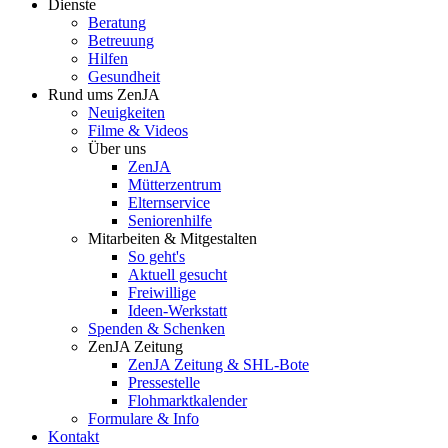
Dienste
Beratung
Betreuung
Hilfen
Gesundheit
Rund ums ZenJA
Neuigkeiten
Filme & Videos
Über uns
ZenJA
Mütterzentrum
Elternservice
Seniorenhilfe
Mitarbeiten & Mitgestalten
So geht's
Aktuell gesucht
Freiwillige
Ideen-Werkstatt
Spenden & Schenken
ZenJA Zeitung
ZenJA Zeitung & SHL-Bote
Pressestelle
Flohmarktkalender
Formulare & Info
Kontakt