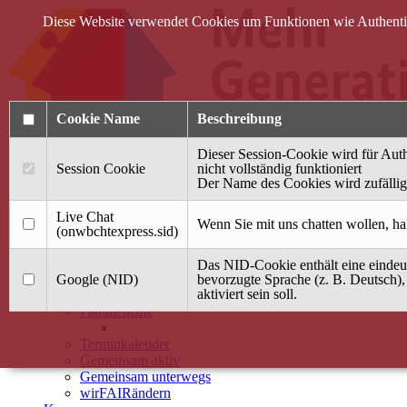
Diese Website verwendet Cookies um Funktionen wie Authentifi
Cookie Name
Beschreibung
Dieser Session-Cookie wird für Auth
Session Cookie
nicht vollständig funktioniert
Der Name des Cookies wird zufällig 
Anmelden
Live Chat
Wenn Sie mit uns chatten wollen, ha
(onwbchtexpress.sid)
Startseite
Das NID-Cookie enthält eine eindeut
Treffpunkt Jung & Alt
Google (NID)
bevorzugte Sprache (z. B. Deutsch),
aktiviert sein soll.
40 Jahre Mütterzentrum
Familiencafé
Terminkalender
Gemeinsam aktiv
Gemeinsam unterwegs
wirFAIRändern