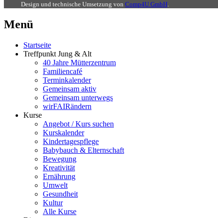
Design und technische Umsetzung von
Comp4U GmbH
.
Menü
Startseite
Treffpunkt Jung & Alt
40 Jahre Mütterzentrum
Familiencafé
Terminkalender
Gemeinsam aktiv
Gemeinsam unterwegs
wirFAIRändern
Kurse
Angebot / Kurs suchen
Kurskalender
Kindertagespflege
Babybauch & Elternschaft
Bewegung
Kreativität
Ernährung
Umwelt
Gesundheit
Kultur
Alle Kurse