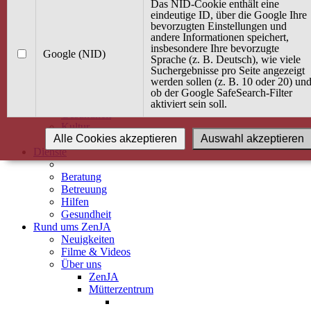
Kurse
Das NID-Cookie enthält eine
Angebot / Kurs suchen
eindeutige ID, über die Google Ihre
bevorzugten Einstellungen und
Kurskalender
andere Informationen speichert,
Kindertagespflege
insbesondere Ihre bevorzugte
Babybauch & Elternschaft
Google (NID)
Sprache (z. B. Deutsch), wie viele
Bewegung
Suchergebnisse pro Seite angezeigt
Kreativität
werden sollen (z. B. 10 oder 20) un
Ernährung
ob der Google SafeSearch-Filter
Umwelt
aktiviert sein soll.
Gesundheit
Kultur
Alle Cookies akzeptieren
Auswahl akzeptieren
Alle Kurse
Dienste
Beratung
Betreuung
Hilfen
Gesundheit
Rund ums ZenJA
Neuigkeiten
Filme & Videos
Über uns
ZenJA
Mütterzentrum