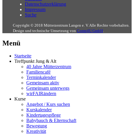
Datenschutzerklärung
Impressum
Suche
Copyright © 2018 Mütterzentrum Langen e. V. Alle Rechte vorbehalten.
Design und technische Umsetzung von
Comp4U GmbH
.
Menü
Startseite
Treffpunkt Jung & Alt
40 Jahre Mütterzentrum
Familiencafé
Terminkalender
Gemeinsam aktiv
Gemeinsam unterwegs
wirFAIRändern
Kurse
Angebot / Kurs suchen
Kurskalender
Kindertagespflege
Babybauch & Elternschaft
Bewegung
Kreativität