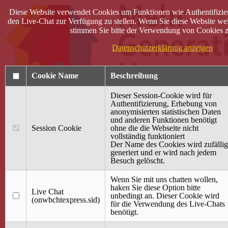
Diese Website verwendet Cookies um Funktionen wie Authentifizie
den Live-Chat zur Verfügung zu stellen. Wenn Sie diese Website wei
stimmen Sie bitte der Verwendung von Cookies z
Datenschutzerklärung anzeigen
Cookie Name
Beschreibung
Dieser Session-Cookie wird für
Authentifizierung, Erhebung von
anonymisierten statistischen Daten
und anderen Funktionen benötigt
Anmelden
Session Cookie
ohne die die Webseite nicht
vollständig funktioniert
Startseite
Der Name des Cookies wird zufällig
generiert und er wird nach jedem
Treffpunkt Jung & Alt
Besuch gelöscht.
40 Jahre Mütterzentrum
Familiencafé
Wenn Sie mit uns chatten wollen,
haken Sie diese Option bitte
Live Chat
Terminkalender
unbedingt an. Dieser Cookie wird
(onwbchtexpress.sid)
Gemeinsam aktiv
für die Verwendung des Live-Chats
Gemeinsam unterwegs
benötigt.
wirFAIRändern