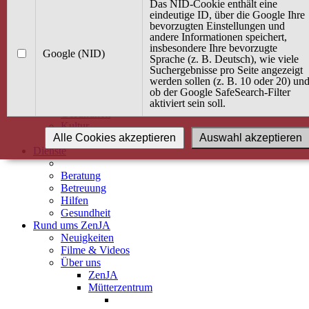
Kurse
Das NID-Cookie enthält eine
Angebot / Kurs suchen
eindeutige ID, über die Google Ihre
bevorzugten Einstellungen und
Kurskalender
andere Informationen speichert,
Kindertagespflege
insbesondere Ihre bevorzugte
Babybauch & Elternschaft
Google (NID)
Sprache (z. B. Deutsch), wie viele
Bewegung
Suchergebnisse pro Seite angezeigt
Kreativität
werden sollen (z. B. 10 oder 20) un
Ernährung
ob der Google SafeSearch-Filter
Umwelt
aktiviert sein soll.
Gesundheit
Kultur
Alle Cookies akzeptieren
Auswahl akzeptieren
Alle Kurse
Dienste
Beratung
Betreuung
Hilfen
Gesundheit
Rund ums ZenJA
Neuigkeiten
Filme & Videos
Über uns
ZenJA
Mütterzentrum