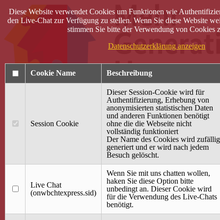
Diese Website verwendet Cookies um Funktionen wie Authentifizie
den Live-Chat zur Verfügung zu stellen. Wenn Sie diese Website wei
stimmen Sie bitte der Verwendung von Cookies z
Datenschutzerklärung anzeigen
Cookie Name
Beschreibung
Dieser Session-Cookie wird für
Authentifizierung, Erhebung von
anonymisierten statistischen Daten
und anderen Funktionen benötigt
Anmelden
Session Cookie
ohne die die Webseite nicht
vollständig funktioniert
Startseite
Der Name des Cookies wird zufällig
generiert und er wird nach jedem
Treffpunkt Jung & Alt
Besuch gelöscht.
40 Jahre Mütterzentrum
Familiencafé
Wenn Sie mit uns chatten wollen,
haken Sie diese Option bitte
Live Chat
Terminkalender
unbedingt an. Dieser Cookie wird
(onwbchtexpress.sid)
Gemeinsam aktiv
für die Verwendung des Live-Chats
Gemeinsam unterwegs
benötigt.
wirFAIRändern