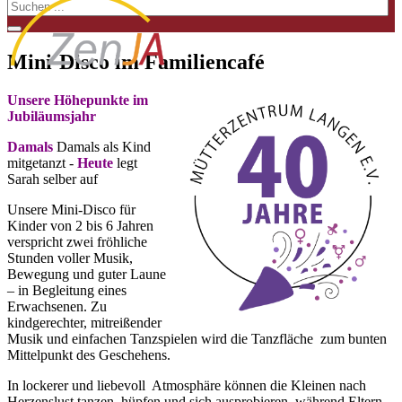
Mini-Disco im Familiencafé
Unsere Höhepunkte im
Jubiläumsjahr
Damals
Damals als Kind
mitgetanzt
-
Heute
legt
Sarah selber auf
Unsere Mini-Disco für
Kinder von 2 bis 6 Jahren
verspricht zwei fröhliche
Stunden voller Musik,
Bewegung und guter Laune
– in Begleitung eines
Erwachsenen. Zu
kindgerechter, mitreißender
Musik und einfachen Tanzspielen wird die Tanzfläche zum bunten
Mittelpunkt des Geschehens.
In lockerer und liebevoll Atmosphäre können die Kleinen nach
Herzenslust tanzen, hüpfen und sich ausprobieren, während Eltern,