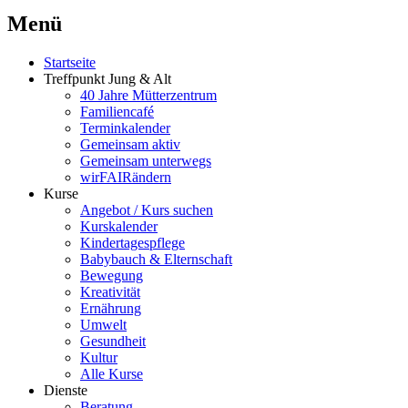
Menü
Startseite
Treffpunkt Jung & Alt
40 Jahre Mütterzentrum
Familiencafé
Terminkalender
Gemeinsam aktiv
Gemeinsam unterwegs
wirFAIRändern
Kurse
Angebot / Kurs suchen
Kurskalender
Kindertagespflege
Babybauch & Elternschaft
Bewegung
Kreativität
Ernährung
Umwelt
Gesundheit
Kultur
Alle Kurse
Dienste
Beratung