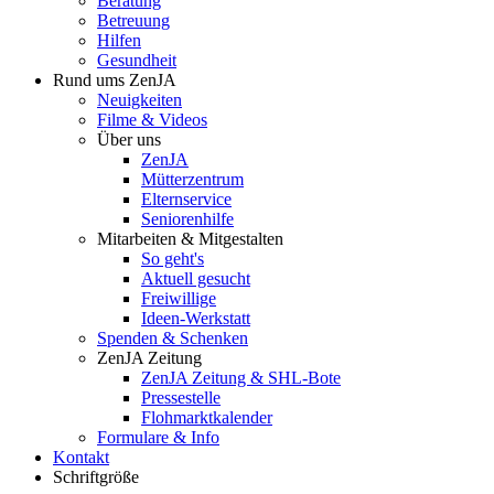
Beratung
Betreuung
Hilfen
Gesundheit
Rund ums ZenJA
Neuigkeiten
Filme & Videos
Über uns
ZenJA
Mütterzentrum
Elternservice
Seniorenhilfe
Mitarbeiten & Mitgestalten
So geht's
Aktuell gesucht
Freiwillige
Ideen-Werkstatt
Spenden & Schenken
ZenJA Zeitung
ZenJA Zeitung & SHL-Bote
Pressestelle
Flohmarktkalender
Formulare & Info
Kontakt
Schriftgröße