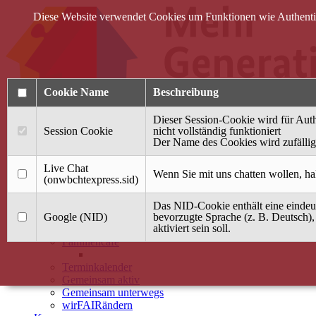
Diese Website verwendet Cookies um Funktionen wie Authentifi
Cookie Name
Beschreibung
Dieser Session-Cookie wird für Auth
Session Cookie
nicht vollständig funktioniert
Der Name des Cookies wird zufällig 
Anmelden
Live Chat
Wenn Sie mit uns chatten wollen, ha
(onwbchtexpress.sid)
Startseite
Das NID-Cookie enthält eine eindeut
Treffpunkt Jung & Alt
Google (NID)
bevorzugte Sprache (z. B. Deutsch),
aktiviert sein soll.
40 Jahre Mütterzentrum
Familiencafé
Terminkalender
Gemeinsam aktiv
Gemeinsam unterwegs
wirFAIRändern