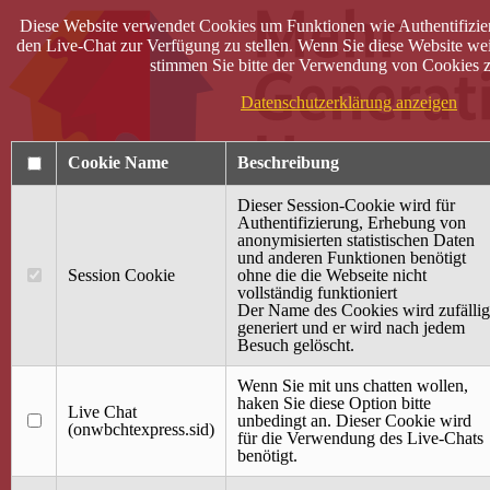
Diese Website verwendet Cookies um Funktionen wie Authentifizie
den Live-Chat zur Verfügung zu stellen. Wenn Sie diese Website wei
stimmen Sie bitte der Verwendung von Cookies z
Datenschutzerklärung anzeigen
Cookie Name
Beschreibung
Dieser Session-Cookie wird für
Authentifizierung, Erhebung von
anonymisierten statistischen Daten
und anderen Funktionen benötigt
Anmelden
Session Cookie
ohne die die Webseite nicht
vollständig funktioniert
Startseite
Der Name des Cookies wird zufällig
generiert und er wird nach jedem
Treffpunkt Jung & Alt
Besuch gelöscht.
40 Jahre Mütterzentrum
Familiencafé
Wenn Sie mit uns chatten wollen,
haken Sie diese Option bitte
Live Chat
Terminkalender
unbedingt an. Dieser Cookie wird
(onwbchtexpress.sid)
Gemeinsam aktiv
für die Verwendung des Live-Chats
Gemeinsam unterwegs
benötigt.
wirFAIRändern