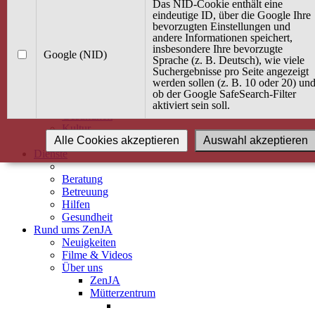
Kurse
Das NID-Cookie enthält eine
Angebot / Kurs suchen
eindeutige ID, über die Google Ihre
bevorzugten Einstellungen und
Kurskalender
andere Informationen speichert,
Kindertagespflege
insbesondere Ihre bevorzugte
Babybauch & Elternschaft
Google (NID)
Sprache (z. B. Deutsch), wie viele
Bewegung
Suchergebnisse pro Seite angezeigt
Kreativität
werden sollen (z. B. 10 oder 20) un
Ernährung
ob der Google SafeSearch-Filter
Umwelt
aktiviert sein soll.
Gesundheit
Kultur
Alle Cookies akzeptieren
Auswahl akzeptieren
Alle Kurse
Dienste
Beratung
Betreuung
Hilfen
Gesundheit
Rund ums ZenJA
Neuigkeiten
Filme & Videos
Über uns
ZenJA
Mütterzentrum