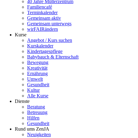
40 Jahre Mütterzentrum
Familiencafé
Terminkalender
Gemeinsam aktiv
Gemeinsam unterwegs
wirFAIRändern
Kurse
Angebot / Kurs suchen
Kurskalender
Kindertagespflege
Babybauch & Elternschaft
Bewegung
Kreativität
Ernährung
Umwelt
Gesundheit
Kultur
Alle Kurse
Dienste
Beratung
Betreuung
Hilfen
Gesundheit
Rund ums ZenJA
Neuigkeiten