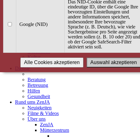
Kurse
Das NID-Cookie enthält eine
Angebot / Kurs suchen
eindeutige ID, über die Google Ihre
bevorzugten Einstellungen und
Kurskalender
andere Informationen speichert,
Kindertagespflege
insbesondere Ihre bevorzugte
Babybauch & Elternschaft
Google (NID)
Sprache (z. B. Deutsch), wie viele
Bewegung
Suchergebnisse pro Seite angezeigt
Kreativität
werden sollen (z. B. 10 oder 20) un
Ernährung
ob der Google SafeSearch-Filter
Umwelt
aktiviert sein soll.
Gesundheit
Kultur
Alle Cookies akzeptieren
Auswahl akzeptieren
Alle Kurse
Dienste
Beratung
Betreuung
Hilfen
Gesundheit
Rund ums ZenJA
Neuigkeiten
Filme & Videos
Über uns
ZenJA
Mütterzentrum