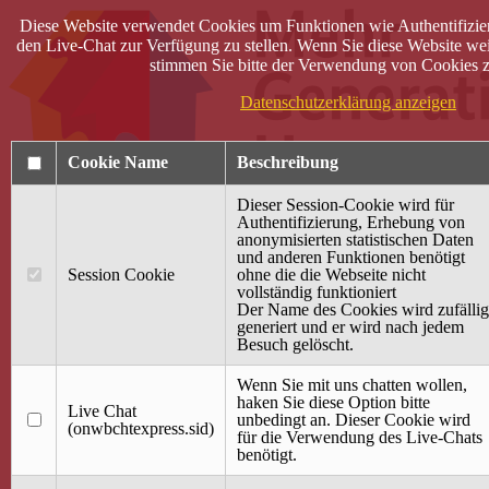
Diese Website verwendet Cookies um Funktionen wie Authentifizie
den Live-Chat zur Verfügung zu stellen. Wenn Sie diese Website wei
stimmen Sie bitte der Verwendung von Cookies z
Datenschutzerklärung anzeigen
Cookie Name
Beschreibung
Dieser Session-Cookie wird für
Authentifizierung, Erhebung von
anonymisierten statistischen Daten
und anderen Funktionen benötigt
Anmelden
Session Cookie
ohne die die Webseite nicht
vollständig funktioniert
Startseite
Der Name des Cookies wird zufällig
generiert und er wird nach jedem
Treffpunkt Jung & Alt
Besuch gelöscht.
40 Jahre Mütterzentrum
Familiencafé
Wenn Sie mit uns chatten wollen,
haken Sie diese Option bitte
Live Chat
Terminkalender
unbedingt an. Dieser Cookie wird
(onwbchtexpress.sid)
Gemeinsam aktiv
für die Verwendung des Live-Chats
Gemeinsam unterwegs
benötigt.
wirFAIRändern