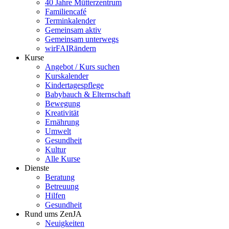
40 Jahre Mütterzentrum
Familiencafé
Terminkalender
Gemeinsam aktiv
Gemeinsam unterwegs
wirFAIRändern
Kurse
Angebot / Kurs suchen
Kurskalender
Kindertagespflege
Babybauch & Elternschaft
Bewegung
Kreativität
Ernährung
Umwelt
Gesundheit
Kultur
Alle Kurse
Dienste
Beratung
Betreuung
Hilfen
Gesundheit
Rund ums ZenJA
Neuigkeiten