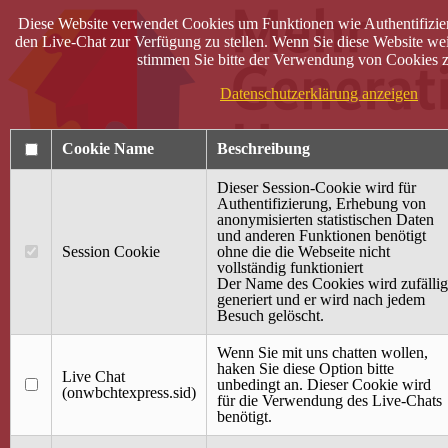
Diese Website verwendet Cookies um Funktionen wie Authentifizie
den Live-Chat zur Verfügung zu stellen. Wenn Sie diese Website wei
stimmen Sie bitte der Verwendung von Cookies z
Datenschutzerklärung anzeigen
Cookie Name
Beschreibung
Dieser Session-Cookie wird für
Authentifizierung, Erhebung von
anonymisierten statistischen Daten
und anderen Funktionen benötigt
Anmelden
Session Cookie
ohne die die Webseite nicht
vollständig funktioniert
Startseite
Der Name des Cookies wird zufällig
generiert und er wird nach jedem
Treffpunkt Jung & Alt
Besuch gelöscht.
40 Jahre Mütterzentrum
Familiencafé
Wenn Sie mit uns chatten wollen,
haken Sie diese Option bitte
Live Chat
Terminkalender
unbedingt an. Dieser Cookie wird
(onwbchtexpress.sid)
Gemeinsam aktiv
für die Verwendung des Live-Chats
Gemeinsam unterwegs
benötigt.
wirFAIRändern