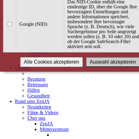
Kurse
Das NID-Cookie enthält eine
Angebot / Kurs suchen
eindeutige ID, über die Google Ihre
bevorzugten Einstellungen und
Kurskalender
andere Informationen speichert,
Kindertagespflege
insbesondere Ihre bevorzugte
Babybauch & Elternschaft
Google (NID)
Sprache (z. B. Deutsch), wie viele
Bewegung
Suchergebnisse pro Seite angezeigt
Kreativität
werden sollen (z. B. 10 oder 20) un
Ernährung
ob der Google SafeSearch-Filter
Umwelt
aktiviert sein soll.
Gesundheit
Kultur
Alle Cookies akzeptieren
Auswahl akzeptieren
Alle Kurse
Dienste
Beratung
Betreuung
Hilfen
Gesundheit
Rund ums ZenJA
Neuigkeiten
Filme & Videos
Über uns
ZenJA
Mütterzentrum