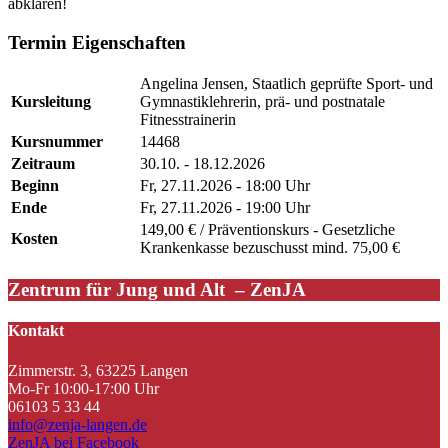
abklären!
Termin Eigenschaften
Angelina Jensen, Staatlich geprüfte Sport- und
Kursleitung
Gymnastiklehrerin, prä- und postnatale
Fitnesstrainerin
Kursnummer
14468
Zeitraum
30.10. - 18.12.2026
Beginn
Fr, 27.11.2026 - 18:00 Uhr
Ende
Fr, 27.11.2026 - 19:00 Uhr
149,00 € / Präventionskurs - Gesetzliche
Kosten
Krankenkasse bezuschusst mind. 75,00 €
Zentrum für Jung und Alt – ZenJA
Kontakt
Zimmerstr. 3, 63225 Langen
Mo-Fr 10:00-17:00 Uhr
06103 5 33 44
info@zenja-langen.de
ZenJA bei Facebook