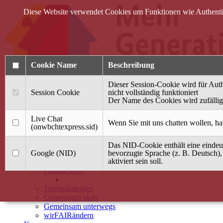
Diese Website verwendet Cookies um Funktionen wie Authentifi
Cookie Name
Beschreibung
Dieser Session-Cookie wird für Auth
Session Cookie
nicht vollständig funktioniert
Der Name des Cookies wird zufällig 
Anmelden
Live Chat
Wenn Sie mit uns chatten wollen, ha
(onwbchtexpress.sid)
Startseite
Das NID-Cookie enthält eine eindeut
Treffpunkt Jung & Alt
Google (NID)
bevorzugte Sprache (z. B. Deutsch),
aktiviert sein soll.
40 Jahre Mütterzentrum
Familiencafé
Terminkalender
Gemeinsam aktiv
Gemeinsam unterwegs
wirFAIRändern