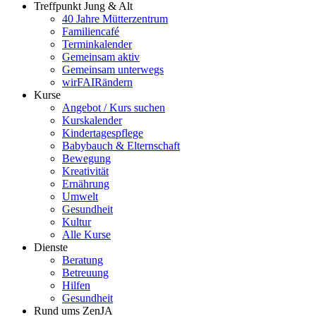
Treffpunkt Jung & Alt
40 Jahre Mütterzentrum
Familiencafé
Terminkalender
Gemeinsam aktiv
Gemeinsam unterwegs
wirFAIRändern
Kurse
Angebot / Kurs suchen
Kurskalender
Kindertagespflege
Babybauch & Elternschaft
Bewegung
Kreativität
Ernährung
Umwelt
Gesundheit
Kultur
Alle Kurse
Dienste
Beratung
Betreuung
Hilfen
Gesundheit
Rund ums ZenJA