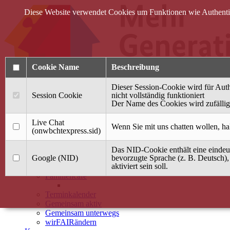
Diese Website verwendet Cookies um Funktionen wie Authentifi
Cookie Name
Beschreibung
Dieser Session-Cookie wird für Auth
Session Cookie
nicht vollständig funktioniert
Der Name des Cookies wird zufällig 
Anmelden
Live Chat
Wenn Sie mit uns chatten wollen, ha
(onwbchtexpress.sid)
Startseite
Das NID-Cookie enthält eine eindeut
Treffpunkt Jung & Alt
Google (NID)
bevorzugte Sprache (z. B. Deutsch),
aktiviert sein soll.
40 Jahre Mütterzentrum
Familiencafé
Terminkalender
Gemeinsam aktiv
Gemeinsam unterwegs
wirFAIRändern