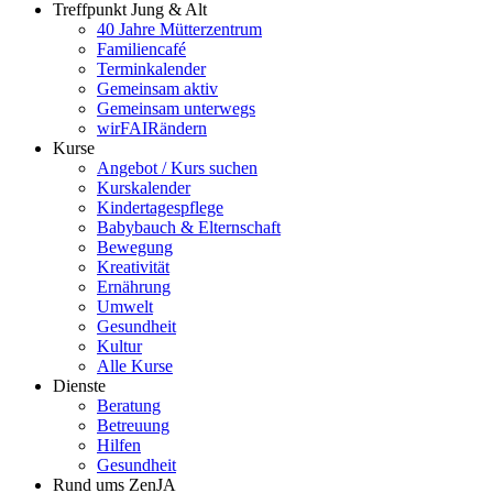
Treffpunkt Jung & Alt
40 Jahre Mütterzentrum
Familiencafé
Terminkalender
Gemeinsam aktiv
Gemeinsam unterwegs
wirFAIRändern
Kurse
Angebot / Kurs suchen
Kurskalender
Kindertagespflege
Babybauch & Elternschaft
Bewegung
Kreativität
Ernährung
Umwelt
Gesundheit
Kultur
Alle Kurse
Dienste
Beratung
Betreuung
Hilfen
Gesundheit
Rund ums ZenJA