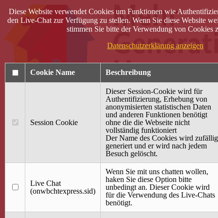
Diese Website verwendet Cookies um Funktionen wie Authentifizie
den Live-Chat zur Verfügung zu stellen. Wenn Sie diese Website wei
stimmen Sie bitte der Verwendung von Cookies z
Datenschutzerklärung anzeigen
Cookie Name
Beschreibung
Dieser Session-Cookie wird für
Authentifizierung, Erhebung von
anonymisierten statistischen Daten
und anderen Funktionen benötigt
Anmelden
Session Cookie
ohne die die Webseite nicht
vollständig funktioniert
Startseite
Der Name des Cookies wird zufällig
generiert und er wird nach jedem
Treffpunkt Jung & Alt
Besuch gelöscht.
40 Jahre Mütterzentrum
Familiencafé
Wenn Sie mit uns chatten wollen,
haken Sie diese Option bitte
Live Chat
Terminkalender
unbedingt an. Dieser Cookie wird
(onwbchtexpress.sid)
Gemeinsam aktiv
für die Verwendung des Live-Chats
Gemeinsam unterwegs
benötigt.
wirFAIRändern