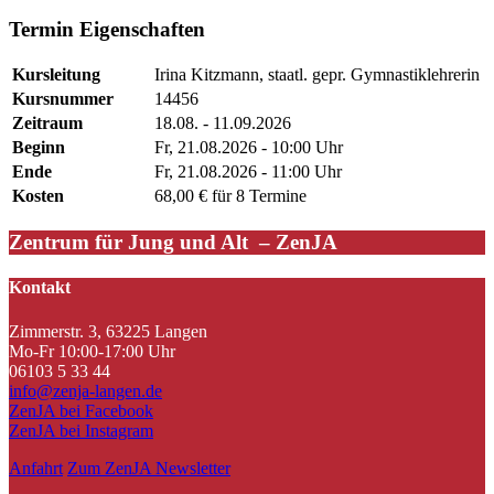
Termin Eigenschaften
Kursleitung
Irina Kitzmann, staatl. gepr. Gymnastiklehrerin
Kursnummer
14456
Zeitraum
18.08. - 11.09.2026
Beginn
Fr, 21.08.2026 - 10:00 Uhr
Ende
Fr, 21.08.2026 - 11:00 Uhr
Kosten
68,00 € für 8 Termine
Zentrum für Jung und Alt – ZenJA
Kontakt
Zimmerstr. 3, 63225 Langen
Mo-Fr 10:00-17:00 Uhr
06103 5 33 44
info@zenja-langen.de
ZenJA bei Facebook
ZenJA bei Instagram
Anfahrt
Zum ZenJA Newsletter