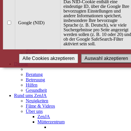
Kurse
Das NID-Cookie enthält eine
Angebot / Kurs suchen
eindeutige ID, über die Google Ihre
bevorzugten Einstellungen und
Kurskalender
andere Informationen speichert,
Kindertagespflege
insbesondere Ihre bevorzugte
Babybauch & Elternschaft
Google (NID)
Sprache (z. B. Deutsch), wie viele
Bewegung
Suchergebnisse pro Seite angezeigt
Kreativität
werden sollen (z. B. 10 oder 20) un
Ernährung
ob der Google SafeSearch-Filter
Umwelt
aktiviert sein soll.
Gesundheit
Kultur
Alle Cookies akzeptieren
Auswahl akzeptieren
Alle Kurse
Dienste
Beratung
Betreuung
Hilfen
Gesundheit
Rund ums ZenJA
Neuigkeiten
Filme & Videos
Über uns
ZenJA
Mütterzentrum