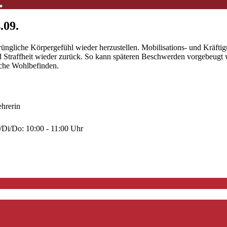
.09.
rüngliche Körpergefühl wieder herzustellen. Mobilisations- und Kräft
und Straffheit wieder zurück. So kann späteren Beschwerden vorgebeu
iche Wohlbefinden.
ehrerin
/Di/Do: 10:00 - 11:00 Uhr