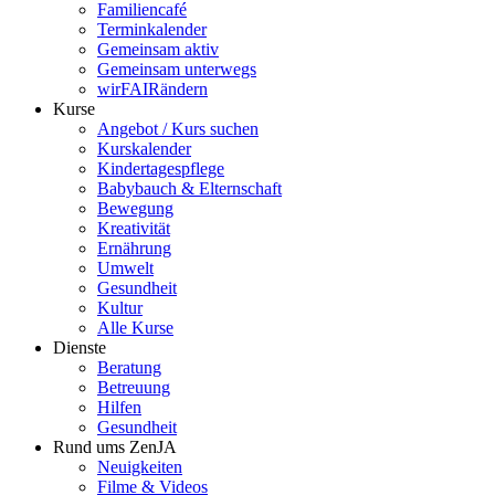
Familiencafé
Terminkalender
Gemeinsam aktiv
Gemeinsam unterwegs
wirFAIRändern
Kurse
Angebot / Kurs suchen
Kurskalender
Kindertagespflege
Babybauch & Elternschaft
Bewegung
Kreativität
Ernährung
Umwelt
Gesundheit
Kultur
Alle Kurse
Dienste
Beratung
Betreuung
Hilfen
Gesundheit
Rund ums ZenJA
Neuigkeiten
Filme & Videos