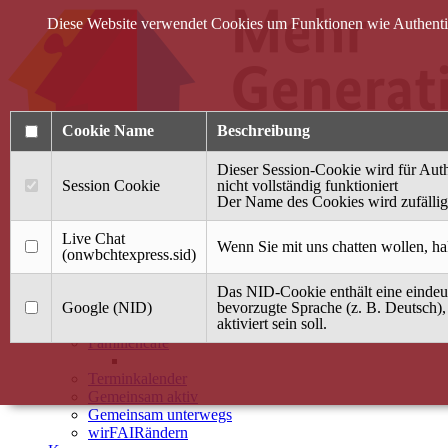
Diese Website verwendet Cookies um Funktionen wie Authentifi
Cookie Name
Beschreibung
Dieser Session-Cookie wird für Auth
Session Cookie
nicht vollständig funktioniert
Der Name des Cookies wird zufällig 
Anmelden
Live Chat
Wenn Sie mit uns chatten wollen, ha
(onwbchtexpress.sid)
Startseite
Das NID-Cookie enthält eine eindeut
Treffpunkt Jung & Alt
Google (NID)
bevorzugte Sprache (z. B. Deutsch),
aktiviert sein soll.
40 Jahre Mütterzentrum
Familiencafé
Terminkalender
Gemeinsam aktiv
Gemeinsam unterwegs
wirFAIRändern