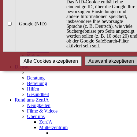
Kurse
Das NID-Cookie enthält eine
Angebot / Kurs suchen
eindeutige ID, über die Google Ihre
bevorzugten Einstellungen und
Kurskalender
andere Informationen speichert,
Kindertagespflege
insbesondere Ihre bevorzugte
Babybauch & Elternschaft
Google (NID)
Sprache (z. B. Deutsch), wie viele
Bewegung
Suchergebnisse pro Seite angezeigt
Kreativität
werden sollen (z. B. 10 oder 20) un
Ernährung
ob der Google SafeSearch-Filter
Umwelt
aktiviert sein soll.
Gesundheit
Kultur
Alle Cookies akzeptieren
Auswahl akzeptieren
Alle Kurse
Dienste
Beratung
Betreuung
Hilfen
Gesundheit
Rund ums ZenJA
Neuigkeiten
Filme & Videos
Über uns
ZenJA
Mütterzentrum