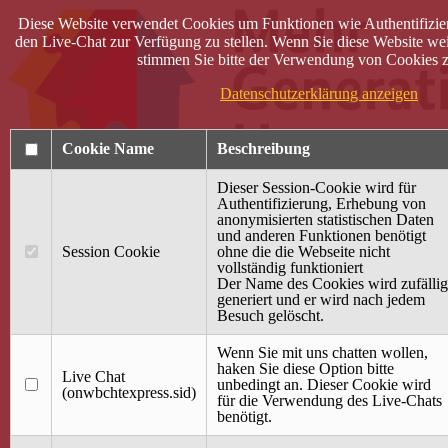
Diese Website verwendet Cookies um Funktionen wie Authentifizie
den Live-Chat zur Verfügung zu stellen. Wenn Sie diese Website wei
stimmen Sie bitte der Verwendung von Cookies z
Datenschutzerklärung anzeigen
Cookie Name
Beschreibung
Dieser Session-Cookie wird für
Authentifizierung, Erhebung von
anonymisierten statistischen Daten
und anderen Funktionen benötigt
Anmelden
Session Cookie
ohne die die Webseite nicht
vollständig funktioniert
Startseite
Der Name des Cookies wird zufällig
generiert und er wird nach jedem
Treffpunkt Jung & Alt
Besuch gelöscht.
40 Jahre Mütterzentrum
Familiencafé
Wenn Sie mit uns chatten wollen,
haken Sie diese Option bitte
Live Chat
Terminkalender
unbedingt an. Dieser Cookie wird
(onwbchtexpress.sid)
Gemeinsam aktiv
für die Verwendung des Live-Chats
Gemeinsam unterwegs
benötigt.
wirFAIRändern