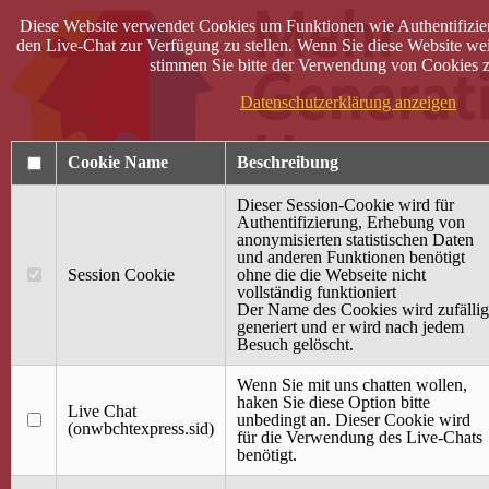
Diese Website verwendet Cookies um Funktionen wie Authentifizie
den Live-Chat zur Verfügung zu stellen. Wenn Sie diese Website wei
stimmen Sie bitte der Verwendung von Cookies z
Datenschutzerklärung anzeigen
Cookie Name
Beschreibung
Dieser Session-Cookie wird für
Authentifizierung, Erhebung von
anonymisierten statistischen Daten
und anderen Funktionen benötigt
Anmelden
Session Cookie
ohne die die Webseite nicht
vollständig funktioniert
Startseite
Der Name des Cookies wird zufällig
generiert und er wird nach jedem
Treffpunkt Jung & Alt
Besuch gelöscht.
40 Jahre Mütterzentrum
Familiencafé
Wenn Sie mit uns chatten wollen,
haken Sie diese Option bitte
Live Chat
Terminkalender
unbedingt an. Dieser Cookie wird
(onwbchtexpress.sid)
Gemeinsam aktiv
für die Verwendung des Live-Chats
Gemeinsam unterwegs
benötigt.
wirFAIRändern