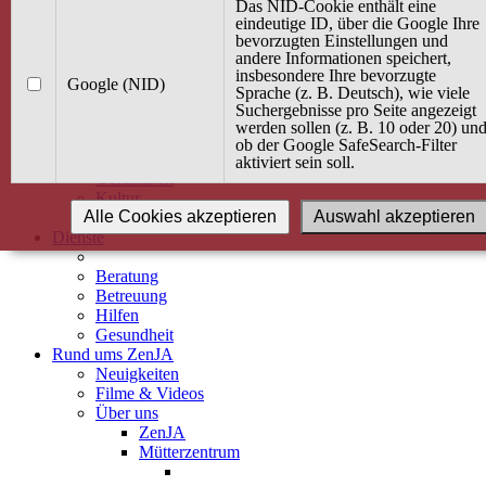
Kurse
Das NID-Cookie enthält eine
Angebot / Kurs suchen
eindeutige ID, über die Google Ihre
bevorzugten Einstellungen und
Kurskalender
andere Informationen speichert,
Kindertagespflege
insbesondere Ihre bevorzugte
Babybauch & Elternschaft
Google (NID)
Sprache (z. B. Deutsch), wie viele
Bewegung
Suchergebnisse pro Seite angezeigt
Kreativität
werden sollen (z. B. 10 oder 20) un
Ernährung
ob der Google SafeSearch-Filter
Umwelt
aktiviert sein soll.
Gesundheit
Kultur
Alle Cookies akzeptieren
Auswahl akzeptieren
Alle Kurse
Dienste
Beratung
Betreuung
Hilfen
Gesundheit
Rund ums ZenJA
Neuigkeiten
Filme & Videos
Über uns
ZenJA
Mütterzentrum