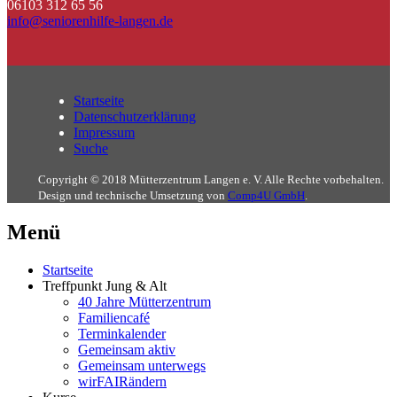
06103 312 65 56
info@seniorenhilfe-langen.de
Startseite
Datenschutzerklärung
Impressum
Suche
Copyright © 2018 Mütterzentrum Langen e. V. Alle Rechte vorbehalten.
Design und technische Umsetzung von
Comp4U GmbH
.
Menü
Startseite
Treffpunkt Jung & Alt
40 Jahre Mütterzentrum
Familiencafé
Terminkalender
Gemeinsam aktiv
Gemeinsam unterwegs
wirFAIRändern