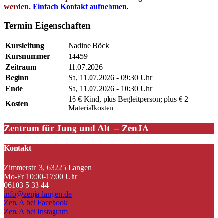
werden.
Einfach Kontakt aufnehmen
.
Termin Eigenschaften
Kursleitung
Nadine Böck
Kursnummer
14459
Zeitraum
11.07.2026
Beginn
Sa, 11.07.2026 - 09:30 Uhr
Ende
Sa, 11.07.2026 - 10:30 Uhr
16 € Kind, plus Begleitperson; plus € 2
Kosten
Materialkosten
Zentrum für Jung und Alt – ZenJA
Kontakt
Zimmerstr. 3, 63225 Langen
Mo-Fr 10:00-17:00 Uhr
06103 5 33 44
info@zenja-langen.de
ZenJA bei Facebook
ZenJA bei Instagram