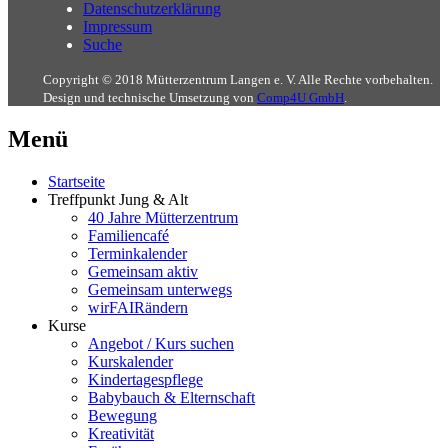
Datenschutzerklärung
Impressum
Suche
Copyright © 2018 Mütterzentrum Langen e. V. Alle Rechte vorbehalten.
Design und technische Umsetzung von
Comp4U GmbH
.
Menü
Startseite
Treffpunkt Jung & Alt
40 Jahre Mütterzentrum
Familiencafé
Terminkalender
Gemeinsam aktiv
Gemeinsam unterwegs
wirFAIRändern
Kurse
Angebot / Kurs suchen
Kurskalender
Kindertagespflege
Babybauch & Elternschaft
Bewegung
Kreativität