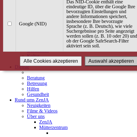
Kurse
Das NID-Cookie enthält eine
Angebot / Kurs suchen
eindeutige ID, über die Google Ihre
bevorzugten Einstellungen und
Kurskalender
andere Informationen speichert,
Kindertagespflege
insbesondere Ihre bevorzugte
Babybauch & Elternschaft
Google (NID)
Sprache (z. B. Deutsch), wie viele
Bewegung
Suchergebnisse pro Seite angezeigt
Kreativität
werden sollen (z. B. 10 oder 20) un
Ernährung
ob der Google SafeSearch-Filter
Umwelt
aktiviert sein soll.
Gesundheit
Kultur
Alle Cookies akzeptieren
Auswahl akzeptieren
Alle Kurse
Dienste
Beratung
Betreuung
Hilfen
Gesundheit
Rund ums ZenJA
Neuigkeiten
Filme & Videos
Über uns
ZenJA
Mütterzentrum