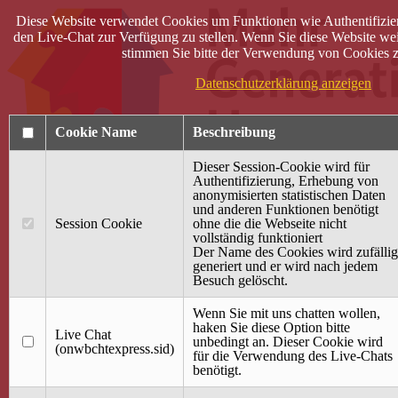
Diese Website verwendet Cookies um Funktionen wie Authentifizie
den Live-Chat zur Verfügung zu stellen. Wenn Sie diese Website wei
stimmen Sie bitte der Verwendung von Cookies z
Datenschutzerklärung anzeigen
Cookie Name
Beschreibung
Dieser Session-Cookie wird für
Authentifizierung, Erhebung von
anonymisierten statistischen Daten
und anderen Funktionen benötigt
Anmelden
Session Cookie
ohne die die Webseite nicht
vollständig funktioniert
Startseite
Der Name des Cookies wird zufällig
generiert und er wird nach jedem
Treffpunkt Jung & Alt
Besuch gelöscht.
40 Jahre Mütterzentrum
Familiencafé
Wenn Sie mit uns chatten wollen,
haken Sie diese Option bitte
Live Chat
Terminkalender
unbedingt an. Dieser Cookie wird
(onwbchtexpress.sid)
Gemeinsam aktiv
für die Verwendung des Live-Chats
Gemeinsam unterwegs
benötigt.
wirFAIRändern