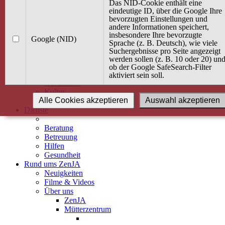
Kurse
Das NID-Cookie enthält eine
Angebot / Kurs suchen
eindeutige ID, über die Google Ihre
bevorzugten Einstellungen und
Kurskalender
andere Informationen speichert,
Kindertagespflege
insbesondere Ihre bevorzugte
Babybauch & Elternschaft
Google (NID)
Sprache (z. B. Deutsch), wie viele
Bewegung
Suchergebnisse pro Seite angezeigt
Kreativität
werden sollen (z. B. 10 oder 20) un
Ernährung
ob der Google SafeSearch-Filter
Umwelt
aktiviert sein soll.
Gesundheit
Kultur
Alle Cookies akzeptieren
Auswahl akzeptieren
Alle Kurse
Dienste
Beratung
Betreuung
Hilfen
Gesundheit
Rund ums ZenJA
Neuigkeiten
Filme & Videos
Über uns
ZenJA
Mütterzentrum