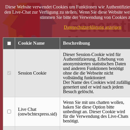
Diese Website verwendet Cookies um Funktionen wie Authentifizie
den Live-Chat zur Verfügung zu stellen. Wenn Sie diese Website wei
stimmen Sie bitte der Verwendung von Cookies z
Datenschutzerklärung anzeigen
Cookie Name
Beschreibung
Dieser Session-Cookie wird für
Authentifizierung, Erhebung von
anonymisierten statistischen Daten
und anderen Funktionen benötigt
Anmelden
Session Cookie
ohne die die Webseite nicht
vollständig funktioniert
Startseite
Der Name des Cookies wird zufällig
generiert und er wird nach jedem
Treffpunkt Jung & Alt
Besuch gelöscht.
40 Jahre Mütterzentrum
Familiencafé
Wenn Sie mit uns chatten wollen,
haken Sie diese Option bitte
Live Chat
Terminkalender
unbedingt an. Dieser Cookie wird
(onwbchtexpress.sid)
Gemeinsam aktiv
für die Verwendung des Live-Chats
Gemeinsam unterwegs
benötigt.
wirFAIRändern