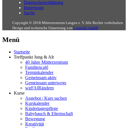
Datenschutzerklärung
Impressum
Suche
Copyright © 2018 Mütterzentrum Langen e. V. Alle Rechte vorbehalten.
Design und technische Umsetzung von
Comp4U GmbH
.
Menü
Startseite
Treffpunkt Jung & Alt
40 Jahre Mütterzentrum
Familiencafé
Terminkalender
Gemeinsam aktiv
Gemeinsam unterwegs
wirFAIRändern
Kurse
Angebot / Kurs suchen
Kurskalender
Kindertagespflege
Babybauch & Elternschaft
Bewegung
Kreativität