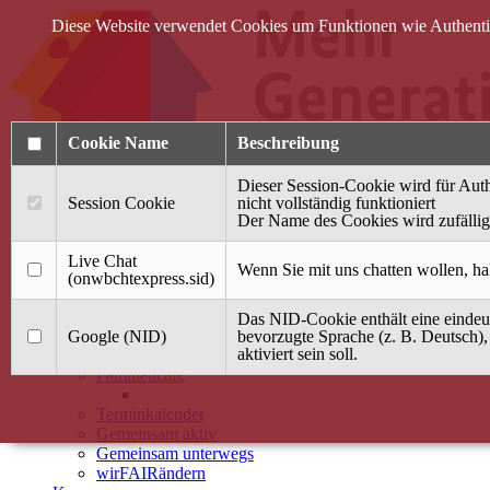
Diese Website verwendet Cookies um Funktionen wie Authentifi
Cookie Name
Beschreibung
Dieser Session-Cookie wird für Auth
Session Cookie
nicht vollständig funktioniert
Der Name des Cookies wird zufällig 
Anmelden
Live Chat
Wenn Sie mit uns chatten wollen, ha
(onwbchtexpress.sid)
Startseite
Das NID-Cookie enthält eine eindeut
Treffpunkt Jung & Alt
Google (NID)
bevorzugte Sprache (z. B. Deutsch),
aktiviert sein soll.
40 Jahre Mütterzentrum
Familiencafé
Terminkalender
Gemeinsam aktiv
Gemeinsam unterwegs
wirFAIRändern