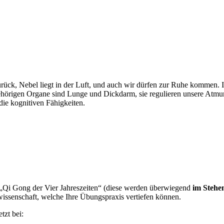
urück, Nebel liegt in der Luft, und auch wir dürfen zur Ruhe kommen. 
zugehörigen Organe sind Lunge und Dickdarm, sie regulieren unsere Atm
ie kognitiven Fähigkeiten.
 „Qi Gong der Vier Jahreszeiten“ (diese werden überwiegend
im Stehe
wissenschaft, welche Ihre Übungspraxis vertiefen können.
tzt bei: