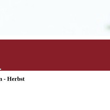
iten
m - Herbst