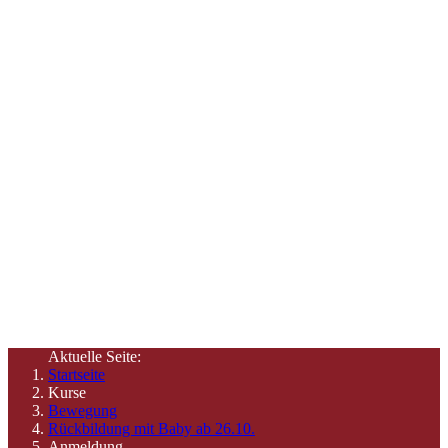
Angebote &
Termine
Hier finden Sie Informationen zu unseren Angeboten und
Zeiten
Aktuelle Seite:
Startseite
Kurse
Bewegung
Rückbildung mit Baby ab 26.10.
Anmeldung