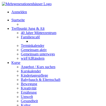
Anmelden
Startseite
Treffpunkt Jung & Alt
40 Jahre Mütterzentrum
Familiencafé
Terminkalender
Gemeinsam aktiv
Gemeinsam unterwegs
wirFAIRändern
Kurse
Angebot / Kurs suchen
Kurskalender
Kindertagespflege
Babybauch & Elternschaft
Bewegung
Kreativität
Ernährung
Umwelt
Gesundheit
Kultur