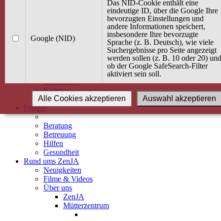
Kurse
Das NID-Cookie enthält eine
Angebot / Kurs suchen
eindeutige ID, über die Google Ihre
bevorzugten Einstellungen und
Kurskalender
andere Informationen speichert,
Kindertagespflege
insbesondere Ihre bevorzugte
Babybauch & Elternschaft
Google (NID)
Sprache (z. B. Deutsch), wie viele
Bewegung
Suchergebnisse pro Seite angezeigt
Kreativität
werden sollen (z. B. 10 oder 20) un
Ernährung
ob der Google SafeSearch-Filter
Umwelt
aktiviert sein soll.
Gesundheit
Kultur
Alle Cookies akzeptieren
Auswahl akzeptieren
Alle Kurse
Dienste
Beratung
Betreuung
Hilfen
Gesundheit
Rund ums ZenJA
Neuigkeiten
Filme & Videos
Über uns
ZenJA
Mütterzentrum