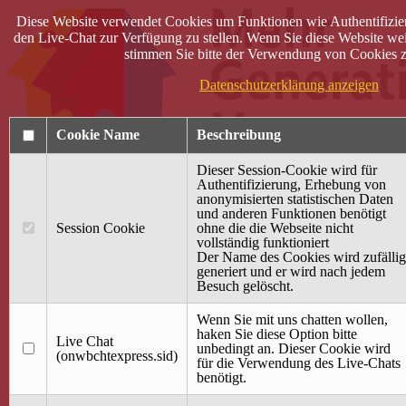
Diese Website verwendet Cookies um Funktionen wie Authentifizie
den Live-Chat zur Verfügung zu stellen. Wenn Sie diese Website wei
stimmen Sie bitte der Verwendung von Cookies z
Datenschutzerklärung anzeigen
Cookie Name
Beschreibung
Dieser Session-Cookie wird für
Authentifizierung, Erhebung von
anonymisierten statistischen Daten
und anderen Funktionen benötigt
Anmelden
Session Cookie
ohne die die Webseite nicht
vollständig funktioniert
Startseite
Der Name des Cookies wird zufällig
generiert und er wird nach jedem
Treffpunkt Jung & Alt
Besuch gelöscht.
40 Jahre Mütterzentrum
Familiencafé
Wenn Sie mit uns chatten wollen,
haken Sie diese Option bitte
Live Chat
Terminkalender
unbedingt an. Dieser Cookie wird
(onwbchtexpress.sid)
Gemeinsam aktiv
für die Verwendung des Live-Chats
Gemeinsam unterwegs
benötigt.
wirFAIRändern