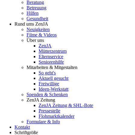
Beratung
Betreuung
Hilfen
Gesundheit
Rund ums ZenJA
Neuigkeiten
Filme & Videos
Über uns
ZenJA
Mütterzentrum
Elternservice
Seniorenhilfe
Mitarbeiten & Mitgestalten
So geht's
Aktuell gesucht
Freiwillige
Ideen-Werkstatt
Spenden & Schenken
ZenJA Zeitung
ZenJA Zeitung & SHL-Bote
Pressestelle
Flohmarktkalender
Formulare & Info
Kontakt
Schriftgröße