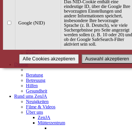
Kurse
Das NID-Cookie enthält eine
Angebot / Kurs suchen
eindeutige ID, über die Google Ihre
bevorzugten Einstellungen und
Kurskalender
andere Informationen speichert,
Kindertagespflege
insbesondere Ihre bevorzugte
Babybauch & Elternschaft
Google (NID)
Sprache (z. B. Deutsch), wie viele
Bewegung
Suchergebnisse pro Seite angezeigt
Kreativität
werden sollen (z. B. 10 oder 20) un
Ernährung
ob der Google SafeSearch-Filter
Umwelt
aktiviert sein soll.
Gesundheit
Kultur
Alle Cookies akzeptieren
Auswahl akzeptieren
Alle Kurse
Dienste
Beratung
Betreuung
Hilfen
Gesundheit
Rund ums ZenJA
Neuigkeiten
Filme & Videos
Über uns
ZenJA
Mütterzentrum