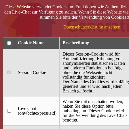
Diese Website verwendet Cookies um Funktionen wie Authentifizie
den Live-Chat zur Verfügung zu stellen. Wenn Sie diese Website wei
stimmen Sie bitte der Verwendung von Cookies z
Datenschutzerklärung anzeigen
Cookie Name
Beschreibung
Dieser Session-Cookie wird für
Authentifizierung, Erhebung von
anonymisierten statistischen Daten
und anderen Funktionen benötigt
Anmelden
Session Cookie
ohne die die Webseite nicht
vollständig funktioniert
Startseite
Der Name des Cookies wird zufällig
generiert und er wird nach jedem
Treffpunkt Jung & Alt
Besuch gelöscht.
40 Jahre Mütterzentrum
Familiencafé
Wenn Sie mit uns chatten wollen,
haken Sie diese Option bitte
Live Chat
Terminkalender
unbedingt an. Dieser Cookie wird
(onwbchtexpress.sid)
Gemeinsam aktiv
für die Verwendung des Live-Chats
Gemeinsam unterwegs
benötigt.
wirFAIRändern