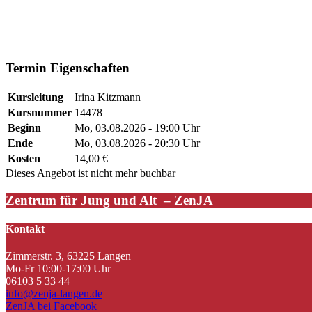
#Irina
#Irina
Termin Eigenschaften
Kursleitung
Irina Kitzmann
Kursnummer
14478
Beginn
Mo, 03.08.2026 - 19:00 Uhr
Ende
Mo, 03.08.2026 - 20:30 Uhr
Kosten
14,00 €
Dieses Angebot ist nicht mehr buchbar
Zentrum für Jung und Alt – ZenJA
Kontakt
Zimmerstr. 3, 63225 Langen
Mo-Fr 10:00-17:00 Uhr
06103 5 33 44
info@zenja-langen.de
ZenJA bei Facebook