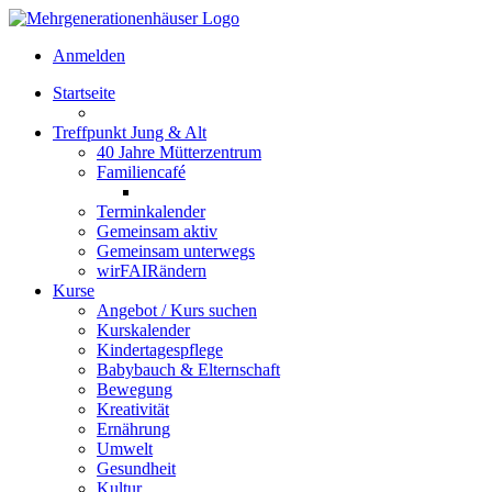
Anmelden
Startseite
Treffpunkt Jung & Alt
40 Jahre Mütterzentrum
Familiencafé
Terminkalender
Gemeinsam aktiv
Gemeinsam unterwegs
wirFAIRändern
Kurse
Angebot / Kurs suchen
Kurskalender
Kindertagespflege
Babybauch & Elternschaft
Bewegung
Kreativität
Ernährung
Umwelt
Gesundheit
Kultur