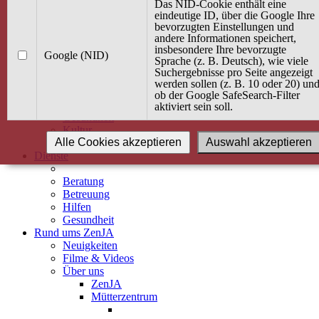
Kurse
Das NID-Cookie enthält eine
Angebot / Kurs suchen
eindeutige ID, über die Google Ihre
bevorzugten Einstellungen und
Kurskalender
andere Informationen speichert,
Kindertagespflege
insbesondere Ihre bevorzugte
Babybauch & Elternschaft
Google (NID)
Sprache (z. B. Deutsch), wie viele
Bewegung
Suchergebnisse pro Seite angezeigt
Kreativität
werden sollen (z. B. 10 oder 20) un
Ernährung
ob der Google SafeSearch-Filter
Umwelt
aktiviert sein soll.
Gesundheit
Kultur
Alle Cookies akzeptieren
Auswahl akzeptieren
Alle Kurse
Dienste
Beratung
Betreuung
Hilfen
Gesundheit
Rund ums ZenJA
Neuigkeiten
Filme & Videos
Über uns
ZenJA
Mütterzentrum