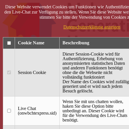
Diese Website verwendet Cookies um Funktionen wie Authentifizie
den Live-Chat zur Verfügung zu stellen. Wenn Sie diese Website wei
stimmen Sie bitte der Verwendung von Cookies z
Datenschutzerklärung anzeigen
Cookie Name
Beschreibung
Dieser Session-Cookie wird für
Authentifizierung, Erhebung von
anonymisierten statistischen Daten
und anderen Funktionen benötigt
Anmelden
Session Cookie
ohne die die Webseite nicht
vollständig funktioniert
Startseite
Der Name des Cookies wird zufällig
generiert und er wird nach jedem
Treffpunkt Jung & Alt
Besuch gelöscht.
40 Jahre Mütterzentrum
Familiencafé
Wenn Sie mit uns chatten wollen,
haken Sie diese Option bitte
Live Chat
Terminkalender
unbedingt an. Dieser Cookie wird
(onwbchtexpress.sid)
Gemeinsam aktiv
für die Verwendung des Live-Chats
Gemeinsam unterwegs
benötigt.
wirFAIRändern