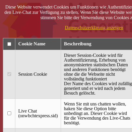
Diese Website verwendet Cookies um Funktionen wie Authentifizie
den Live-Chat zur Verfügung zu stellen. Wenn Sie diese Website wei
stimmen Sie bitte der Verwendung von Cookies z
Datenschutzerklärung anzeigen
Cookie Name
Beschreibung
Dieser Session-Cookie wird für
Authentifizierung, Erhebung von
anonymisierten statistischen Daten
und anderen Funktionen benötigt
Anmelden
Session Cookie
ohne die die Webseite nicht
vollständig funktioniert
Startseite
Der Name des Cookies wird zufällig
generiert und er wird nach jedem
Treffpunkt Jung & Alt
Besuch gelöscht.
40 Jahre Mütterzentrum
Familiencafé
Wenn Sie mit uns chatten wollen,
haken Sie diese Option bitte
Live Chat
Terminkalender
unbedingt an. Dieser Cookie wird
(onwbchtexpress.sid)
Gemeinsam aktiv
für die Verwendung des Live-Chats
Gemeinsam unterwegs
benötigt.
wirFAIRändern