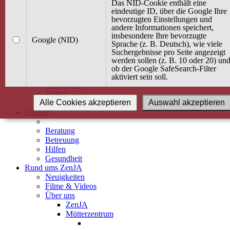
Kurse
Das NID-Cookie enthält eine
Angebot / Kurs suchen
eindeutige ID, über die Google Ihre
bevorzugten Einstellungen und
Kurskalender
andere Informationen speichert,
Kindertagespflege
insbesondere Ihre bevorzugte
Babybauch & Elternschaft
Google (NID)
Sprache (z. B. Deutsch), wie viele
Bewegung
Suchergebnisse pro Seite angezeigt
Kreativität
werden sollen (z. B. 10 oder 20) un
Ernährung
ob der Google SafeSearch-Filter
Umwelt
aktiviert sein soll.
Gesundheit
Kultur
Alle Cookies akzeptieren
Auswahl akzeptieren
Alle Kurse
Dienste
Beratung
Betreuung
Hilfen
Gesundheit
Rund ums ZenJA
Neuigkeiten
Filme & Videos
Über uns
ZenJA
Mütterzentrum