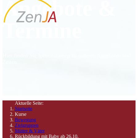
Angebote &
Termine
Hier finden Sie Informationen zu unseren Angeboten und
Zeiten
Aktuelle Seite:
Startseite
Kurse
Bewegung
Zielgruppen
Mütter & Väter
Rückbildung mit Baby ab 26.10.