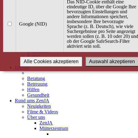
Kurse
Das NID-Cookie enthält eine
Angebot / Kurs suchen
eindeutige ID, über die Google Ihre
bevorzugten Einstellungen und
Kurskalender
andere Informationen speichert,
Kindertagespflege
insbesondere Ihre bevorzugte
Babybauch & Elternschaft
Google (NID)
Sprache (z. B. Deutsch), wie viele
Bewegung
Suchergebnisse pro Seite angezeigt
Kreativität
werden sollen (z. B. 10 oder 20) un
Ernährung
ob der Google SafeSearch-Filter
Umwelt
aktiviert sein soll.
Gesundheit
Kultur
Alle Cookies akzeptieren
Auswahl akzeptieren
Alle Kurse
Dienste
Beratung
Betreuung
Hilfen
Gesundheit
Rund ums ZenJA
Neuigkeiten
Filme & Videos
Über uns
ZenJA
Mütterzentrum