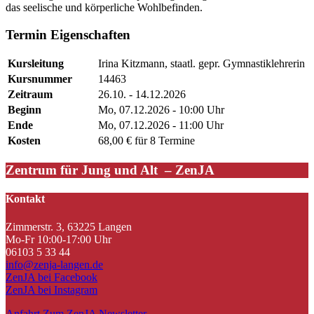
das seelische und körperliche Wohlbefinden.
Termin Eigenschaften
Kursleitung
Irina Kitzmann, staatl. gepr. Gymnastiklehrerin
Kursnummer
14463
Zeitraum
26.10. - 14.12.2026
Beginn
Mo, 07.12.2026 - 10:00 Uhr
Ende
Mo, 07.12.2026 - 11:00 Uhr
Kosten
68,00 € für 8 Termine
Zentrum für Jung und Alt – ZenJA
Kontakt
Zimmerstr. 3, 63225 Langen
Mo-Fr 10:00-17:00 Uhr
06103 5 33 44
info@zenja-langen.de
ZenJA bei Facebook
ZenJA bei Instagram
Anfahrt
Zum ZenJA Newsletter