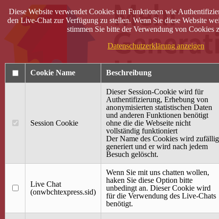
Diese Website verwendet Cookies um Funktionen wie Authentifizie
den Live-Chat zur Verfügung zu stellen. Wenn Sie diese Website wei
stimmen Sie bitte der Verwendung von Cookies z
Datenschutzerklärung anzeigen
Cookie Name
Beschreibung
Dieser Session-Cookie wird für
Authentifizierung, Erhebung von
anonymisierten statistischen Daten
und anderen Funktionen benötigt
Anmelden
Session Cookie
ohne die die Webseite nicht
vollständig funktioniert
Startseite
Der Name des Cookies wird zufällig
generiert und er wird nach jedem
Treffpunkt Jung & Alt
Besuch gelöscht.
40 Jahre Mütterzentrum
Familiencafé
Wenn Sie mit uns chatten wollen,
haken Sie diese Option bitte
Live Chat
Terminkalender
unbedingt an. Dieser Cookie wird
(onwbchtexpress.sid)
Gemeinsam aktiv
für die Verwendung des Live-Chats
Gemeinsam unterwegs
benötigt.
wirFAIRändern