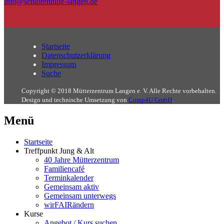
info@seniorenhilfe-langen.de
Startseite
Datenschutzerklärung
Impressum
Suche
Copyright © 2018 Mütterzentrum Langen e. V. Alle Rechte vorbehalten.
Design und technische Umsetzung von
Comp4U GmbH
.
Menü
Startseite
Treffpunkt Jung & Alt
40 Jahre Mütterzentrum
Familiencafé
Terminkalender
Gemeinsam aktiv
Gemeinsam unterwegs
wirFAIRändern
Kurse
Angebot / Kurs suchen