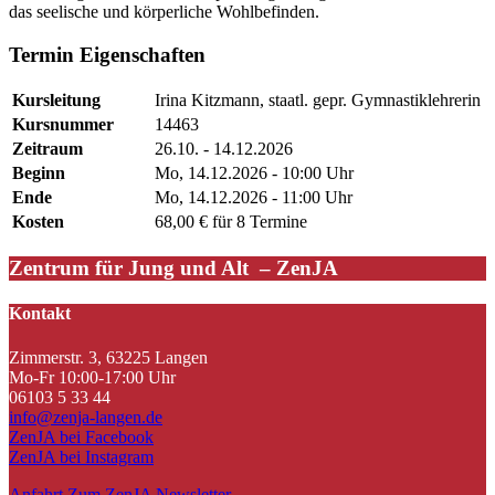
das seelische und körperliche Wohlbefinden.
Termin Eigenschaften
Kursleitung
Irina Kitzmann, staatl. gepr. Gymnastiklehrerin
Kursnummer
14463
Zeitraum
26.10. - 14.12.2026
Beginn
Mo, 14.12.2026 - 10:00 Uhr
Ende
Mo, 14.12.2026 - 11:00 Uhr
Kosten
68,00 € für 8 Termine
Zentrum für Jung und Alt – ZenJA
Kontakt
Zimmerstr. 3, 63225 Langen
Mo-Fr 10:00-17:00 Uhr
06103 5 33 44
info@zenja-langen.de
ZenJA bei Facebook
ZenJA bei Instagram
Anfahrt
Zum ZenJA Newsletter