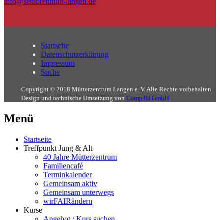
info@seniorenhilfe-langen.de
Startseite
Datenschutzerklärung
Impressum
Suche
Copyright © 2018 Mütterzentrum Langen e. V. Alle Rechte vorbehalten.
Design und technische Umsetzung von
Comp4U GmbH
.
Menü
Startseite
Treffpunkt Jung & Alt
40 Jahre Mütterzentrum
Familiencafé
Terminkalender
Gemeinsam aktiv
Gemeinsam unterwegs
wirFAIRändern
Kurse
Angebot / Kurs suchen