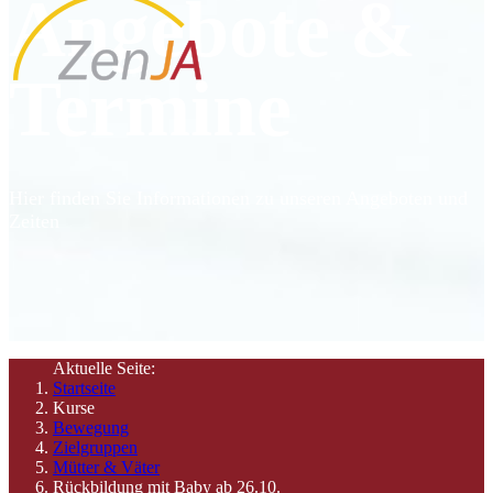
Angebote &
Termine
Hier finden Sie Informationen zu unseren Angeboten und
Zeiten
Aktuelle Seite:
Startseite
Kurse
Bewegung
Zielgruppen
Mütter & Väter
Rückbildung mit Baby ab 26.10.