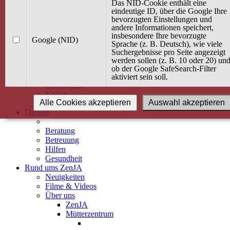
Kurse
Das NID-Cookie enthält eine
Angebot / Kurs suchen
eindeutige ID, über die Google Ihre
bevorzugten Einstellungen und
Kurskalender
andere Informationen speichert,
Kindertagespflege
insbesondere Ihre bevorzugte
Babybauch & Elternschaft
Google (NID)
Sprache (z. B. Deutsch), wie viele
Bewegung
Suchergebnisse pro Seite angezeigt
Kreativität
werden sollen (z. B. 10 oder 20) un
Ernährung
ob der Google SafeSearch-Filter
Umwelt
aktiviert sein soll.
Gesundheit
Kultur
Alle Cookies akzeptieren
Auswahl akzeptieren
Alle Kurse
Dienste
Beratung
Betreuung
Hilfen
Gesundheit
Rund ums ZenJA
Neuigkeiten
Filme & Videos
Über uns
ZenJA
Mütterzentrum