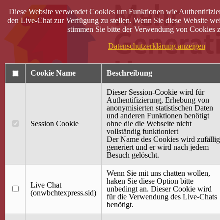
Diese Website verwendet Cookies um Funktionen wie Authentifizie
den Live-Chat zur Verfügung zu stellen. Wenn Sie diese Website wei
stimmen Sie bitte der Verwendung von Cookies z
Datenschutzerklärung anzeigen
Cookie Name
Beschreibung
Dieser Session-Cookie wird für
Authentifizierung, Erhebung von
anonymisierten statistischen Daten
und anderen Funktionen benötigt
Anmelden
Session Cookie
ohne die die Webseite nicht
vollständig funktioniert
Startseite
Der Name des Cookies wird zufällig
generiert und er wird nach jedem
Treffpunkt Jung & Alt
Besuch gelöscht.
40 Jahre Mütterzentrum
Familiencafé
Wenn Sie mit uns chatten wollen,
haken Sie diese Option bitte
Live Chat
Terminkalender
unbedingt an. Dieser Cookie wird
(onwbchtexpress.sid)
Gemeinsam aktiv
für die Verwendung des Live-Chats
Gemeinsam unterwegs
benötigt.
wirFAIRändern