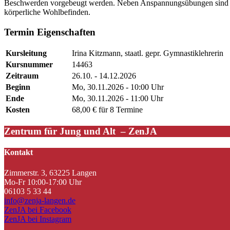
Beschwerden vorgebeugt werden. Neben Anspannungsübungen sind Lo
körperliche Wohlbefinden.
Termin Eigenschaften
Kursleitung
Irina Kitzmann, staatl. gepr. Gymnastiklehrerin
Kursnummer
14463
Zeitraum
26.10. - 14.12.2026
Beginn
Mo, 30.11.2026 - 10:00 Uhr
Ende
Mo, 30.11.2026 - 11:00 Uhr
Kosten
68,00 € für 8 Termine
Zentrum für Jung und Alt – ZenJA
Kontakt
Zimmerstr. 3, 63225 Langen
Mo-Fr 10:00-17:00 Uhr
06103 5 33 44
info@zenja-langen.de
ZenJA bei Facebook
ZenJA bei Instagram