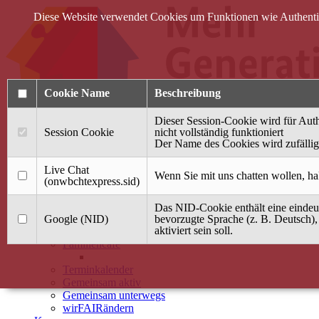
Diese Website verwendet Cookies um Funktionen wie Authentifi
Cookie Name
Beschreibung
Dieser Session-Cookie wird für Auth
Session Cookie
nicht vollständig funktioniert
Der Name des Cookies wird zufällig 
Anmelden
Live Chat
Wenn Sie mit uns chatten wollen, ha
(onwbchtexpress.sid)
Startseite
Das NID-Cookie enthält eine eindeut
Treffpunkt Jung & Alt
Google (NID)
bevorzugte Sprache (z. B. Deutsch),
aktiviert sein soll.
40 Jahre Mütterzentrum
Familiencafé
Terminkalender
Gemeinsam aktiv
Gemeinsam unterwegs
wirFAIRändern