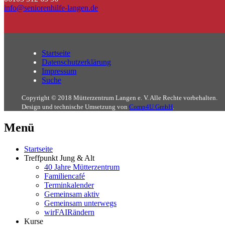
info@seniorenhilfe-langen.de
Startseite
Datenschutzerklärung
Impressum
Suche
Copyright © 2018 Mütterzentrum Langen e. V. Alle Rechte vorbehalten.
Design und technische Umsetzung von
Comp4U GmbH
.
Menü
Startseite
Treffpunkt Jung & Alt
40 Jahre Mütterzentrum
Familiencafé
Terminkalender
Gemeinsam aktiv
Gemeinsam unterwegs
wirFAIRändern
Kurse