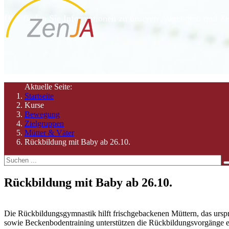
Hier finden Sie Informationen zu unseren Angeboten und Ze
Aktuelle Seite:
Startseite
Kurse
Bewegung
Zielgruppen
Mütter & Väter
Rückbildung mit Baby ab 26.10.
Rückbildung mit Baby ab 26.10.
Die Rückbildungsgymnastik hilft frischgebackenen Müttern, das ursp
sowie Beckenbodentraining unterstützen die Rückbildungsvorgänge eff