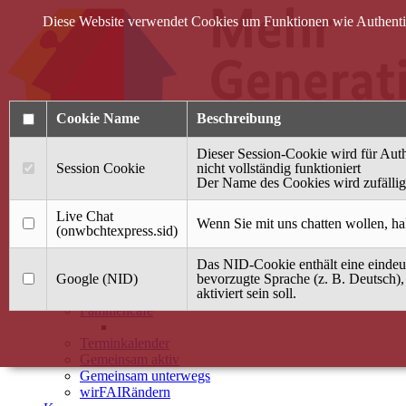
Diese Website verwendet Cookies um Funktionen wie Authentifi
Cookie Name
Beschreibung
Dieser Session-Cookie wird für Auth
Session Cookie
nicht vollständig funktioniert
Der Name des Cookies wird zufällig 
Anmelden
Live Chat
Wenn Sie mit uns chatten wollen, ha
(onwbchtexpress.sid)
Startseite
Das NID-Cookie enthält eine eindeut
Treffpunkt Jung & Alt
Google (NID)
bevorzugte Sprache (z. B. Deutsch),
aktiviert sein soll.
40 Jahre Mütterzentrum
Familiencafé
Terminkalender
Gemeinsam aktiv
Gemeinsam unterwegs
wirFAIRändern