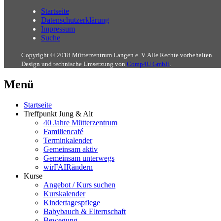
Startseite
Datenschutzerklärung
Impressum
Suche
Copyright © 2018 Mütterzentrum Langen e. V. Alle Rechte vorbehalten.
Design und technische Umsetzung von
Comp4U GmbH
.
Menü
Startseite
Treffpunkt Jung & Alt
40 Jahre Mütterzentrum
Familiencafé
Terminkalender
Gemeinsam aktiv
Gemeinsam unterwegs
wirFAIRändern
Kurse
Angebot / Kurs suchen
Kurskalender
Kindertagespflege
Babybauch & Elternschaft
Bewegung