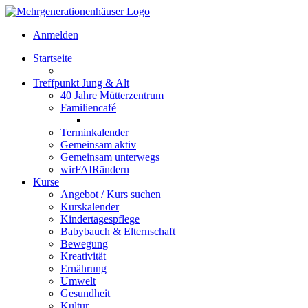
Anmelden
Startseite
Treffpunkt Jung & Alt
40 Jahre Mütterzentrum
Familiencafé
Terminkalender
Gemeinsam aktiv
Gemeinsam unterwegs
wirFAIRändern
Kurse
Angebot / Kurs suchen
Kurskalender
Kindertagespflege
Babybauch & Elternschaft
Bewegung
Kreativität
Ernährung
Umwelt
Gesundheit
Kultur