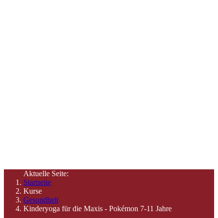
Angebote &
Termine
Hier finden Sie Informationen zu unseren Angeboten und
Zeiten
Aktuelle Seite:
Startseite
Kurse
Gesundheit
Kinderyoga für die Maxis - Pokémon 7-11 Jahre