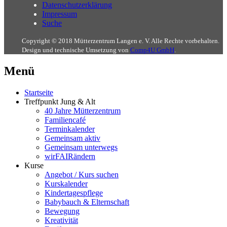
Datenschutzerklärung
Impressum
Suche
Copyright © 2018 Mütterzentrum Langen e. V. Alle Rechte vorbehalten.
Design und technische Umsetzung von
Comp4U GmbH
.
Menü
Startseite
Treffpunkt Jung & Alt
40 Jahre Mütterzentrum
Familiencafé
Terminkalender
Gemeinsam aktiv
Gemeinsam unterwegs
wirFAIRändern
Kurse
Angebot / Kurs suchen
Kurskalender
Kindertagespflege
Babybauch & Elternschaft
Bewegung
Kreativität