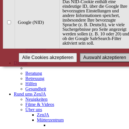
Kurse
Das NID-Cookie enthält eine
Angebot / Kurs suchen
eindeutige ID, über die Google Ihre
bevorzugten Einstellungen und
Kurskalender
andere Informationen speichert,
Kindertagespflege
insbesondere Ihre bevorzugte
Babybauch & Elternschaft
Google (NID)
Sprache (z. B. Deutsch), wie viele
Bewegung
Suchergebnisse pro Seite angezeigt
Kreativität
werden sollen (z. B. 10 oder 20) un
Ernährung
ob der Google SafeSearch-Filter
Umwelt
aktiviert sein soll.
Gesundheit
Kultur
Alle Cookies akzeptieren
Auswahl akzeptieren
Alle Kurse
Dienste
Beratung
Betreuung
Hilfen
Gesundheit
Rund ums ZenJA
Neuigkeiten
Filme & Videos
Über uns
ZenJA
Mütterzentrum