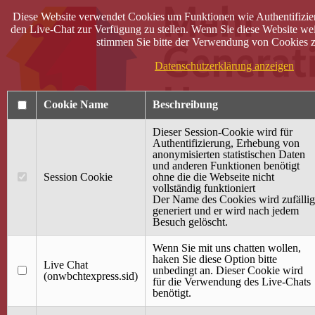
Diese Website verwendet Cookies um Funktionen wie Authentifizie
den Live-Chat zur Verfügung zu stellen. Wenn Sie diese Website wei
stimmen Sie bitte der Verwendung von Cookies z
Datenschutzerklärung anzeigen
Cookie Name
Beschreibung
Dieser Session-Cookie wird für
Authentifizierung, Erhebung von
anonymisierten statistischen Daten
und anderen Funktionen benötigt
Anmelden
Session Cookie
ohne die die Webseite nicht
vollständig funktioniert
Startseite
Der Name des Cookies wird zufällig
generiert und er wird nach jedem
Treffpunkt Jung & Alt
Besuch gelöscht.
40 Jahre Mütterzentrum
Familiencafé
Wenn Sie mit uns chatten wollen,
haken Sie diese Option bitte
Live Chat
Terminkalender
unbedingt an. Dieser Cookie wird
(onwbchtexpress.sid)
Gemeinsam aktiv
für die Verwendung des Live-Chats
Gemeinsam unterwegs
benötigt.
wirFAIRändern