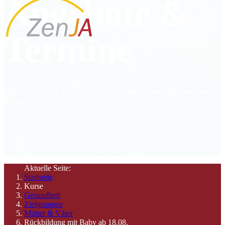
Angebote &
Termine
Hier finden Sie Informationen zu unseren Angeboten und
Zeiten
Aktuelle Seite:
Startseite
Kurse
Gesundheit
Zielgruppen
Mütter & Väter
Rückbildung mit Baby ab 18.08.