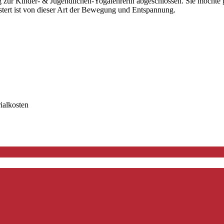
ng zur Kinder- & Jugendlichen-Yogalehrerin abgeschlossen. Sie möchte
istert ist von dieser Art der Bewegung und Entspannung.
ialkosten