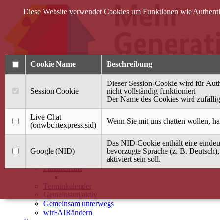
Diese Website verwendet Cookies um Funktionen wie Authentifi
Cookie Name
Beschreibung
Dieser Session-Cookie wird für Auth
Session Cookie
nicht vollständig funktioniert
Der Name des Cookies wird zufällig 
Anmelden
Live Chat
Wenn Sie mit uns chatten wollen, ha
(onwbchtexpress.sid)
Startseite
Das NID-Cookie enthält eine eindeut
Treffpunkt Jung & Alt
Google (NID)
bevorzugte Sprache (z. B. Deutsch),
aktiviert sein soll.
40 Jahre Mütterzentrum
Familiencafé
Terminkalender
Gemeinsam aktiv
Gemeinsam unterwegs
wirFAIRändern