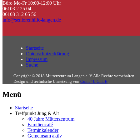
Büro Mo-Fr 10:00-12:00 Uhr
06103 2 25 04
06103 312 65 56
info@seniorenhilfe-langen.de
Startseite
Datenschutzerklärung
Impressum
Suche
Copyright © 2018 Mütterzentrum Langen e. V. Alle Rechte vorbehalten.
Design und technische Umsetzung von
Comp4U GmbH
.
Menü
Startseite
Treffpunkt Jung & Alt
40 Jahre Mütterzentrum
Familiencafé
Terminkalender
Gemeinsam aktiv