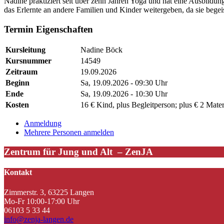
Nadine praktiziert seit über zehn Jahren Yoga und hat eine Ausbildu
das Erlernte an andere Familien und Kinder weitergeben, da sie bege
Termin Eigenschaften
Kursleitung
Nadine Böck
Kursnummer
14549
Zeitraum
19.09.2026
Beginn
Sa, 19.09.2026 - 09:30 Uhr
Ende
Sa, 19.09.2026 - 10:30 Uhr
Kosten
16 € Kind, plus Begleitperson; plus € 2 Mater
Anmeldung
Mehrere Personen anmelden
Zentrum für Jung und Alt – ZenJA
Kontakt
Zimmerstr. 3, 63225 Langen
Mo-Fr 10:00-17:00 Uhr
06103 5 33 44
info@zenja-langen.de