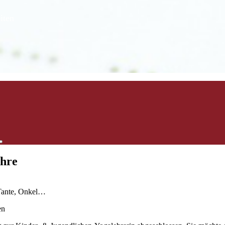
iten
ahre
 Tante, Onkel…
en