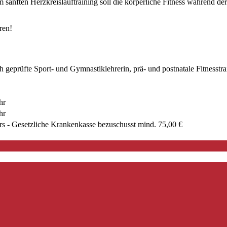
 sanften Herzkreislauftraining soll die körperliche Fitness während d
ren!
h geprüfte Sport- und Gymnastiklehrerin, prä- und postnatale Fitnesstra
hr
hr
rs - Gesetzliche Krankenkasse bezuschusst mind. 75,00 €