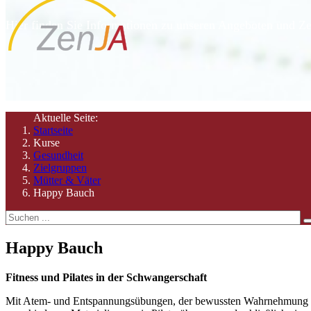
Hier finden Sie Informationen zu unseren Angeboten und Ze
Aktuelle Seite:
Startseite
Kurse
Gesundheit
Zielgruppen
Mütter & Väter
Happy Bauch
Happy Bauch
Fitness und Pilates in der Schwangerschaft
Mit Atem- und Entspannungsübungen, der bewussten Wahrnehmung un