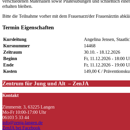
verschiedenen Materialien sowie Pilatesübungen und schließlich einem
erhalten bleiben.
Bitte die Teilnahme vorher mit dem Frauenarzt/der Frauenärztin abklä
Termin Eigenschaften
Kursleitung
Angelina Jensen, Staatlic
Kursnummer
14468
Zeitraum
30.10. - 18.12.2026
Beginn
Fr, 11.12.2026 - 18:00 U
Ende
Fr, 11.12.2026 - 19:00 U
Kosten
149,00 € / Präventionsku
Zentrum für Jung und Alt – ZenJA
Kontakt
Zimmerstr. 3, 63225 Langen
Mo-Fr 10:00-17:00 Uhr
06103 5 33 44
info@zenja-langen.de
ZenJA bei Facebook