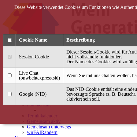
Diese Website verwendet Cookies um Funktionen wie Authentifi
Cookie Name
Beschreibung
Dieser Session-Cookie wird für Auth
Session Cookie
nicht vollständig funktioniert
Der Name des Cookies wird zufällig 
Anmelden
Live Chat
Wenn Sie mit uns chatten wollen, ha
(onwbchtexpress.sid)
Startseite
Das NID-Cookie enthält eine eindeut
Treffpunkt Jung & Alt
Google (NID)
bevorzugte Sprache (z. B. Deutsch),
aktiviert sein soll.
40 Jahre Mütterzentrum
Familiencafé
Terminkalender
Gemeinsam aktiv
Gemeinsam unterwegs
wirFAIRändern