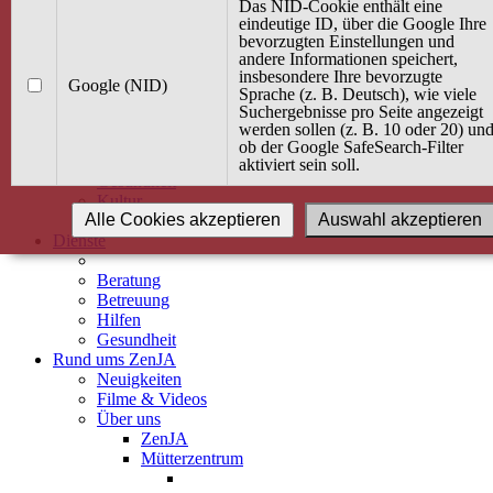
Kurse
Das NID-Cookie enthält eine
Angebot / Kurs suchen
eindeutige ID, über die Google Ihre
bevorzugten Einstellungen und
Kurskalender
andere Informationen speichert,
Kindertagespflege
insbesondere Ihre bevorzugte
Babybauch & Elternschaft
Google (NID)
Sprache (z. B. Deutsch), wie viele
Bewegung
Suchergebnisse pro Seite angezeigt
Kreativität
werden sollen (z. B. 10 oder 20) un
Ernährung
ob der Google SafeSearch-Filter
Umwelt
aktiviert sein soll.
Gesundheit
Kultur
Alle Cookies akzeptieren
Auswahl akzeptieren
Alle Kurse
Dienste
Beratung
Betreuung
Hilfen
Gesundheit
Rund ums ZenJA
Neuigkeiten
Filme & Videos
Über uns
ZenJA
Mütterzentrum