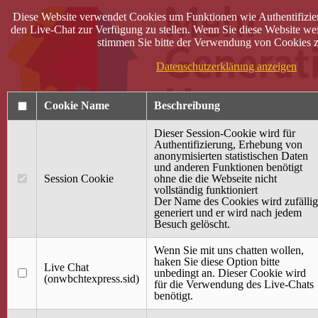
Diese Website verwendet Cookies um Funktionen wie Authentifizie
den Live-Chat zur Verfügung zu stellen. Wenn Sie diese Website wei
stimmen Sie bitte der Verwendung von Cookies z
Datenschutzerklärung anzeigen
Cookie Name
Beschreibung
Dieser Session-Cookie wird für
Authentifizierung, Erhebung von
anonymisierten statistischen Daten
und anderen Funktionen benötigt
Anmelden
Session Cookie
ohne die die Webseite nicht
vollständig funktioniert
Startseite
Der Name des Cookies wird zufällig
generiert und er wird nach jedem
Treffpunkt Jung & Alt
Besuch gelöscht.
40 Jahre Mütterzentrum
Familiencafé
Wenn Sie mit uns chatten wollen,
haken Sie diese Option bitte
Live Chat
Terminkalender
unbedingt an. Dieser Cookie wird
(onwbchtexpress.sid)
Gemeinsam aktiv
für die Verwendung des Live-Chats
Gemeinsam unterwegs
benötigt.
wirFAIRändern