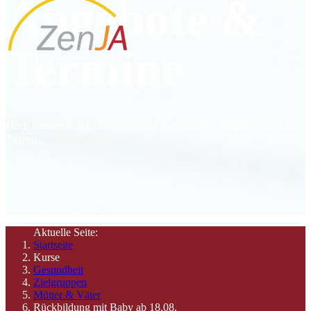
Angebote &
Termine
Hier finden Sie Informationen zu unseren Angeboten und
Zeiten
Aktuelle Seite:
Startseite
Kurse
Gesundheit
Zielgruppen
Mütter & Väter
Rückbildung mit Baby ab 18.08.