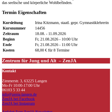
das seelische und körperliche Wohlbefinden.
Termin Eigenschaften
Kursleitung
Irina Kitzmann, staatl. gepr. Gymnastiklehrerin
Kursnummer
14456
Zeitraum
18.08. - 11.09.2026
Beginn
Fr, 21.08.2026 - 10:00 Uhr
Ende
Fr, 21.08.2026 - 11:00 Uhr
Kosten
68,00 € für 8 Termine
Zentrum für Jung und Alt – ZenJA
Kontakt
Zimmerstr. 3, 63225 Langen
Mo-Fr 10:00-17:00 Uhr
06103 5 33 44
info@zenja-langen.de
ZenJA bei Facebook
ZenJA bei Instagram
Anfahrt
Zum ZenJA Newsletter