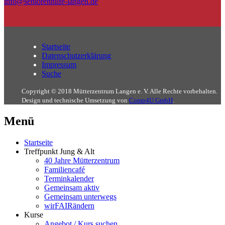
info@seniorenhilfe-langen.de
Startseite
Datenschutzerklärung
Impressum
Suche
Copyright © 2018 Mütterzentrum Langen e. V. Alle Rechte vorbehalten.
Design und technische Umsetzung von
Comp4U GmbH
.
Menü
Startseite
Treffpunkt Jung & Alt
40 Jahre Mütterzentrum
Familiencafé
Terminkalender
Gemeinsam aktiv
Gemeinsam unterwegs
wirFAIRändern
Kurse
Angebot / Kurs suchen