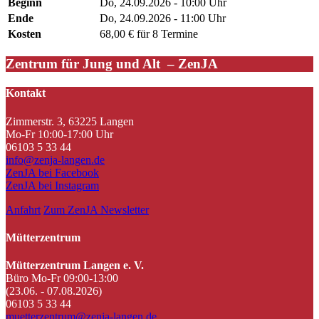
Beginn
Do, 24.09.2026 - 10:00 Uhr
Ende
Do, 24.09.2026 - 11:00 Uhr
Kosten
68,00 € für 8 Termine
Zentrum für Jung und Alt – ZenJA
Kontakt
Zimmerstr. 3, 63225 Langen
Mo-Fr 10:00-17:00 Uhr
06103 5 33 44
info@zenja-langen.de
ZenJA bei Facebook
ZenJA bei Instagram
Anfahrt
Zum ZenJA Newsletter
Mütterzentrum
Mütterzentrum Langen e. V.
Büro Mo-Fr 09:00-13:00
(23.06. - 07.08.2026)
06103 5 33 44
muetterzentrum@zenja-langen.de