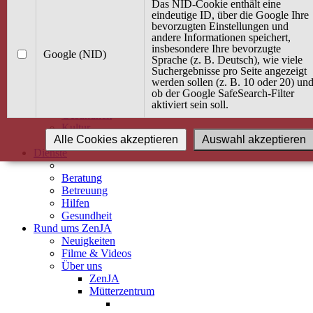
Kurse
Das NID-Cookie enthält eine
Angebot / Kurs suchen
eindeutige ID, über die Google Ihre
bevorzugten Einstellungen und
Kurskalender
andere Informationen speichert,
Kindertagespflege
insbesondere Ihre bevorzugte
Babybauch & Elternschaft
Google (NID)
Sprache (z. B. Deutsch), wie viele
Bewegung
Suchergebnisse pro Seite angezeigt
Kreativität
werden sollen (z. B. 10 oder 20) un
Ernährung
ob der Google SafeSearch-Filter
Umwelt
aktiviert sein soll.
Gesundheit
Kultur
Alle Cookies akzeptieren
Auswahl akzeptieren
Alle Kurse
Dienste
Beratung
Betreuung
Hilfen
Gesundheit
Rund ums ZenJA
Neuigkeiten
Filme & Videos
Über uns
ZenJA
Mütterzentrum