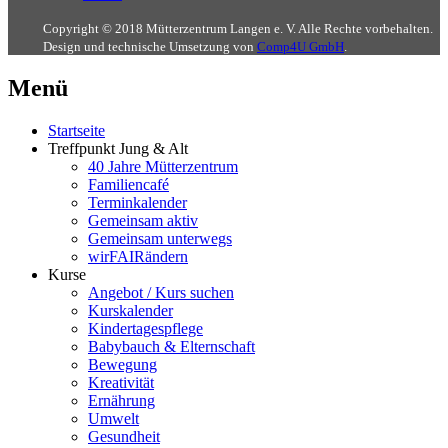
Copyright © 2018 Mütterzentrum Langen e. V. Alle Rechte vorbehalten.
Design und technische Umsetzung von
Comp4U GmbH
.
Menü
Startseite
Treffpunkt Jung & Alt
40 Jahre Mütterzentrum
Familiencafé
Terminkalender
Gemeinsam aktiv
Gemeinsam unterwegs
wirFAIRändern
Kurse
Angebot / Kurs suchen
Kurskalender
Kindertagespflege
Babybauch & Elternschaft
Bewegung
Kreativität
Ernährung
Umwelt
Gesundheit