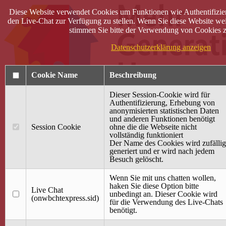
Diese Website verwendet Cookies um Funktionen wie Authentifizie
den Live-Chat zur Verfügung zu stellen. Wenn Sie diese Website wei
stimmen Sie bitte der Verwendung von Cookies z
Datenschutzerklärung anzeigen
Cookie Name
Beschreibung
Dieser Session-Cookie wird für
Authentifizierung, Erhebung von
anonymisierten statistischen Daten
und anderen Funktionen benötigt
Anmelden
Session Cookie
ohne die die Webseite nicht
vollständig funktioniert
Startseite
Der Name des Cookies wird zufällig
generiert und er wird nach jedem
Treffpunkt Jung & Alt
Besuch gelöscht.
40 Jahre Mütterzentrum
Familiencafé
Wenn Sie mit uns chatten wollen,
haken Sie diese Option bitte
Live Chat
Terminkalender
unbedingt an. Dieser Cookie wird
(onwbchtexpress.sid)
Gemeinsam aktiv
für die Verwendung des Live-Chats
Gemeinsam unterwegs
benötigt.
wirFAIRändern