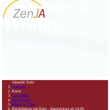
Angebote &
Termine
Hier finden Sie Informationen zu unseren Angeboten und
Zeiten
Aktuelle Seite:
Startseite
Kurse
Gesundheit
Zielgruppen
Mütter & Väter
Rückbildung mit Baby - Intensivkurs ab 14.09.