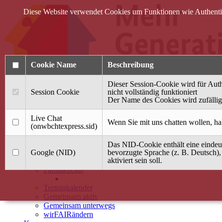
Diese Website verwendet Cookies um Funktionen wie Authentifi
Cookie Name
Beschreibung
Dieser Session-Cookie wird für Auth
Session Cookie
nicht vollständig funktioniert
Der Name des Cookies wird zufällig 
Anmelden
Live Chat
Wenn Sie mit uns chatten wollen, ha
(onwbchtexpress.sid)
Startseite
Das NID-Cookie enthält eine eindeut
Treffpunkt Jung & Alt
Google (NID)
bevorzugte Sprache (z. B. Deutsch),
aktiviert sein soll.
40 Jahre Mütterzentrum
Familiencafé
Terminkalender
Gemeinsam aktiv
Gemeinsam unterwegs
wirFAIRändern