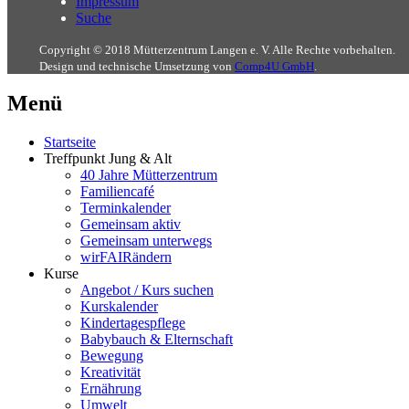
Impressum
Suche
Copyright © 2018 Mütterzentrum Langen e. V. Alle Rechte vorbehalten.
Design und technische Umsetzung von
Comp4U GmbH
.
Menü
Startseite
Treffpunkt Jung & Alt
40 Jahre Mütterzentrum
Familiencafé
Terminkalender
Gemeinsam aktiv
Gemeinsam unterwegs
wirFAIRändern
Kurse
Angebot / Kurs suchen
Kurskalender
Kindertagespflege
Babybauch & Elternschaft
Bewegung
Kreativität
Ernährung
Umwelt