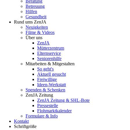
Beratung
Betreuung
Hilfen
Gesundheit
Rund ums ZenJA
Neuigkeiten
Filme & Videos
Über uns
ZenJA
Mütterzentrum
Elternservice
Seniorenhilfe
Mitarbeiten & Mitgestalten
So geht's
Aktuell gesucht
Freiwillige
Ideen-Werkstatt
Spenden & Schenken
ZenJA Zeitung
ZenJA Zeitung & SHL-Bote
Pressestelle
Flohmarktkalender
Formulare & Info
Kontakt
Schriftgröße