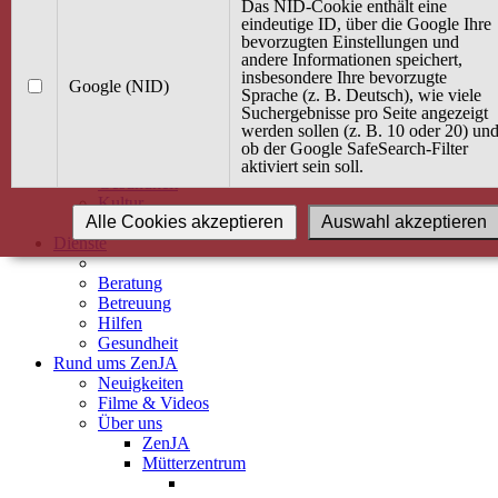
Kurse
Das NID-Cookie enthält eine
Angebot / Kurs suchen
eindeutige ID, über die Google Ihre
bevorzugten Einstellungen und
Kurskalender
andere Informationen speichert,
Kindertagespflege
insbesondere Ihre bevorzugte
Babybauch & Elternschaft
Google (NID)
Sprache (z. B. Deutsch), wie viele
Bewegung
Suchergebnisse pro Seite angezeigt
Kreativität
werden sollen (z. B. 10 oder 20) un
Ernährung
ob der Google SafeSearch-Filter
Umwelt
aktiviert sein soll.
Gesundheit
Kultur
Alle Cookies akzeptieren
Auswahl akzeptieren
Alle Kurse
Dienste
Beratung
Betreuung
Hilfen
Gesundheit
Rund ums ZenJA
Neuigkeiten
Filme & Videos
Über uns
ZenJA
Mütterzentrum