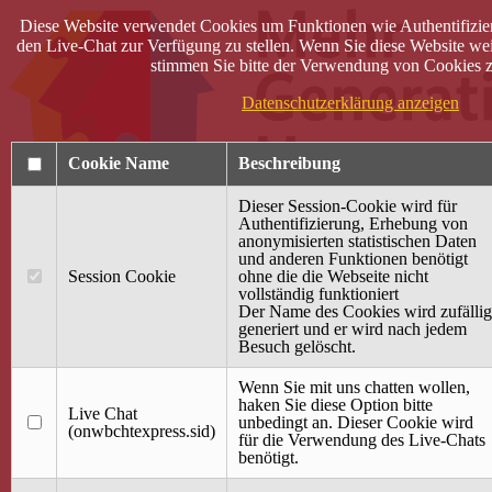
Diese Website verwendet Cookies um Funktionen wie Authentifizie
den Live-Chat zur Verfügung zu stellen. Wenn Sie diese Website wei
stimmen Sie bitte der Verwendung von Cookies z
Datenschutzerklärung anzeigen
Cookie Name
Beschreibung
Dieser Session-Cookie wird für
Authentifizierung, Erhebung von
anonymisierten statistischen Daten
und anderen Funktionen benötigt
Anmelden
Session Cookie
ohne die die Webseite nicht
vollständig funktioniert
Startseite
Der Name des Cookies wird zufällig
generiert und er wird nach jedem
Treffpunkt Jung & Alt
Besuch gelöscht.
40 Jahre Mütterzentrum
Familiencafé
Wenn Sie mit uns chatten wollen,
haken Sie diese Option bitte
Live Chat
Terminkalender
unbedingt an. Dieser Cookie wird
(onwbchtexpress.sid)
Gemeinsam aktiv
für die Verwendung des Live-Chats
Gemeinsam unterwegs
benötigt.
wirFAIRändern