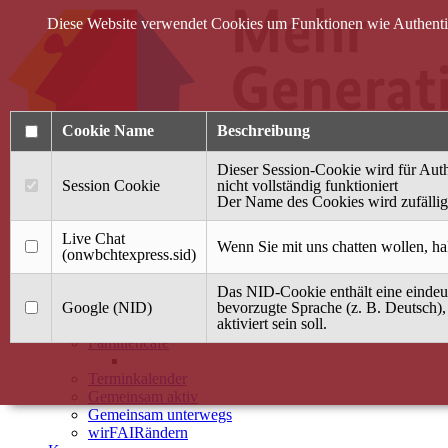
Diese Website verwendet Cookies um Funktionen wie Authentifi
Cookie Name
Beschreibung
Dieser Session-Cookie wird für Auth
Session Cookie
nicht vollständig funktioniert
Der Name des Cookies wird zufällig 
Anmelden
Live Chat
Wenn Sie mit uns chatten wollen, ha
(onwbchtexpress.sid)
Startseite
Das NID-Cookie enthält eine eindeut
Treffpunkt Jung & Alt
Google (NID)
bevorzugte Sprache (z. B. Deutsch),
aktiviert sein soll.
40 Jahre Mütterzentrum
Familiencafé
Terminkalender
Gemeinsam aktiv
Gemeinsam unterwegs
wirFAIRändern