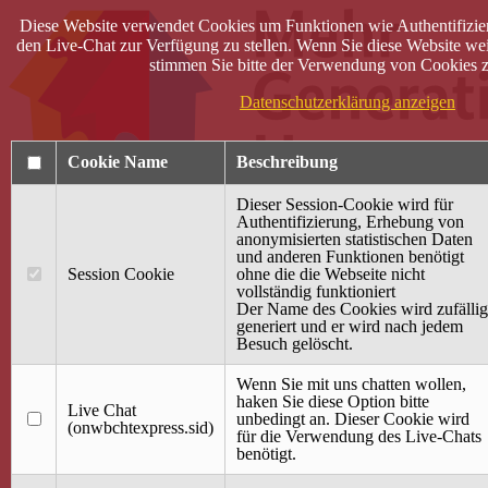
Diese Website verwendet Cookies um Funktionen wie Authentifizie
den Live-Chat zur Verfügung zu stellen. Wenn Sie diese Website wei
stimmen Sie bitte der Verwendung von Cookies z
Datenschutzerklärung anzeigen
Cookie Name
Beschreibung
Dieser Session-Cookie wird für
Authentifizierung, Erhebung von
anonymisierten statistischen Daten
und anderen Funktionen benötigt
Anmelden
Session Cookie
ohne die die Webseite nicht
vollständig funktioniert
Startseite
Der Name des Cookies wird zufällig
generiert und er wird nach jedem
Treffpunkt Jung & Alt
Besuch gelöscht.
40 Jahre Mütterzentrum
Familiencafé
Wenn Sie mit uns chatten wollen,
haken Sie diese Option bitte
Live Chat
Terminkalender
unbedingt an. Dieser Cookie wird
(onwbchtexpress.sid)
Gemeinsam aktiv
für die Verwendung des Live-Chats
Gemeinsam unterwegs
benötigt.
wirFAIRändern