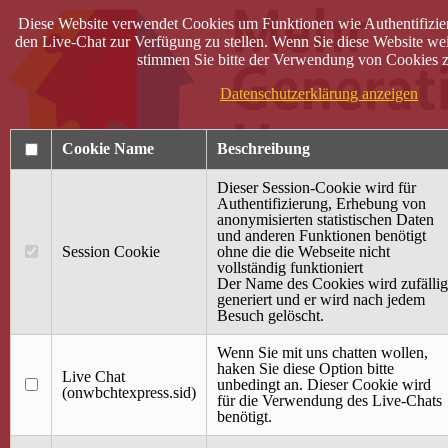
Diese Website verwendet Cookies um Funktionen wie Authentifizie
den Live-Chat zur Verfügung zu stellen. Wenn Sie diese Website wei
stimmen Sie bitte der Verwendung von Cookies z
Datenschutzerklärung anzeigen
Cookie Name
Beschreibung
Dieser Session-Cookie wird für
Authentifizierung, Erhebung von
anonymisierten statistischen Daten
und anderen Funktionen benötigt
Anmelden
Session Cookie
ohne die die Webseite nicht
vollständig funktioniert
Startseite
Der Name des Cookies wird zufällig
generiert und er wird nach jedem
Treffpunkt Jung & Alt
Besuch gelöscht.
40 Jahre Mütterzentrum
Familiencafé
Wenn Sie mit uns chatten wollen,
haken Sie diese Option bitte
Live Chat
Terminkalender
unbedingt an. Dieser Cookie wird
(onwbchtexpress.sid)
Gemeinsam aktiv
für die Verwendung des Live-Chats
Gemeinsam unterwegs
benötigt.
wirFAIRändern