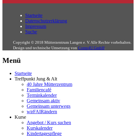
Startseite
Datenschutzerklärung
Impressum
Suche
Copyright © 2018 Mütterzentrum Langen e. V. Alle Rechte vorbehalten.
Design und technische Umsetzung von
Comp4U GmbH
.
Menü
Startseite
Treffpunkt Jung & Alt
40 Jahre Mütterzentrum
Familiencafé
Terminkalender
Gemeinsam aktiv
Gemeinsam unterwegs
wirFAIRändern
Kurse
Angebot / Kurs suchen
Kurskalender
Kindertagespflege