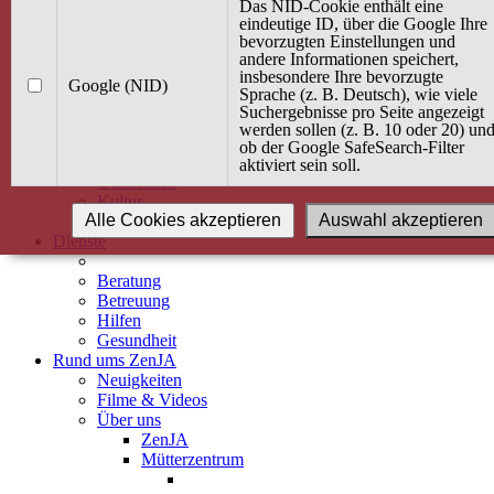
Kurse
Das NID-Cookie enthält eine
Angebot / Kurs suchen
eindeutige ID, über die Google Ihre
bevorzugten Einstellungen und
Kurskalender
andere Informationen speichert,
Kindertagespflege
insbesondere Ihre bevorzugte
Babybauch & Elternschaft
Google (NID)
Sprache (z. B. Deutsch), wie viele
Bewegung
Suchergebnisse pro Seite angezeigt
Kreativität
werden sollen (z. B. 10 oder 20) un
Ernährung
ob der Google SafeSearch-Filter
Umwelt
aktiviert sein soll.
Gesundheit
Kultur
Alle Cookies akzeptieren
Auswahl akzeptieren
Alle Kurse
Dienste
Beratung
Betreuung
Hilfen
Gesundheit
Rund ums ZenJA
Neuigkeiten
Filme & Videos
Über uns
ZenJA
Mütterzentrum