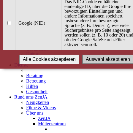
Kurse
Das NID-Cookie enthält eine
Angebot / Kurs suchen
eindeutige ID, über die Google Ihre
bevorzugten Einstellungen und
Kurskalender
andere Informationen speichert,
Kindertagespflege
insbesondere Ihre bevorzugte
Babybauch & Elternschaft
Google (NID)
Sprache (z. B. Deutsch), wie viele
Bewegung
Suchergebnisse pro Seite angezeigt
Kreativität
werden sollen (z. B. 10 oder 20) un
Ernährung
ob der Google SafeSearch-Filter
Umwelt
aktiviert sein soll.
Gesundheit
Kultur
Alle Cookies akzeptieren
Auswahl akzeptieren
Alle Kurse
Dienste
Beratung
Betreuung
Hilfen
Gesundheit
Rund ums ZenJA
Neuigkeiten
Filme & Videos
Über uns
ZenJA
Mütterzentrum