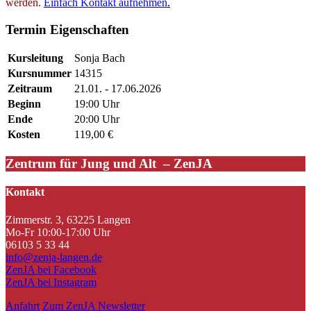
werden.
Einfach Kontakt aufnehmen
.
Termin Eigenschaften
Kursleitung
Sonja Bach
Kursnummer
14315
Zeitraum
21.01. - 17.06.2026
Beginn
19:00 Uhr
Ende
20:00 Uhr
Kosten
119,00 €
Zentrum für Jung und Alt – ZenJA
Kontakt
Zimmerstr. 3, 63225 Langen
Mo-Fr 10:00-17:00 Uhr
06103 5 33 44
info@zenja-langen.de
ZenJA bei Facebook
ZenJA bei Instagram
Anfahrt
Zum ZenJA Newsletter