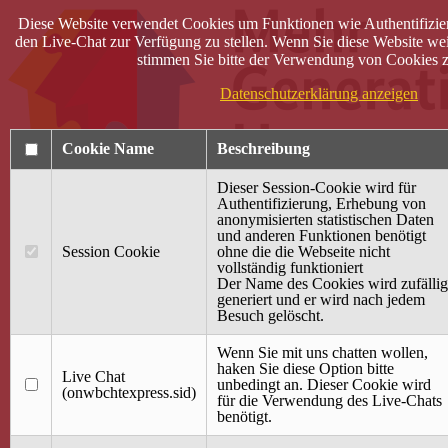
Diese Website verwendet Cookies um Funktionen wie Authentifizie
den Live-Chat zur Verfügung zu stellen. Wenn Sie diese Website wei
stimmen Sie bitte der Verwendung von Cookies z
Datenschutzerklärung anzeigen
Cookie Name
Beschreibung
Dieser Session-Cookie wird für
Authentifizierung, Erhebung von
anonymisierten statistischen Daten
und anderen Funktionen benötigt
Anmelden
Session Cookie
ohne die die Webseite nicht
vollständig funktioniert
Startseite
Der Name des Cookies wird zufällig
generiert und er wird nach jedem
Treffpunkt Jung & Alt
Besuch gelöscht.
40 Jahre Mütterzentrum
Familiencafé
Wenn Sie mit uns chatten wollen,
haken Sie diese Option bitte
Live Chat
Terminkalender
unbedingt an. Dieser Cookie wird
(onwbchtexpress.sid)
Gemeinsam aktiv
für die Verwendung des Live-Chats
Gemeinsam unterwegs
benötigt.
wirFAIRändern