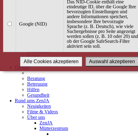
Kurse
Das NID-Cookie enthält eine
Angebot / Kurs suchen
eindeutige ID, über die Google Ihre
bevorzugten Einstellungen und
Kurskalender
andere Informationen speichert,
Kindertagespflege
insbesondere Ihre bevorzugte
Babybauch & Elternschaft
Google (NID)
Sprache (z. B. Deutsch), wie viele
Bewegung
Suchergebnisse pro Seite angezeigt
Kreativität
werden sollen (z. B. 10 oder 20) un
Ernährung
ob der Google SafeSearch-Filter
Umwelt
aktiviert sein soll.
Gesundheit
Kultur
Alle Cookies akzeptieren
Auswahl akzeptieren
Alle Kurse
Dienste
Beratung
Betreuung
Hilfen
Gesundheit
Rund ums ZenJA
Neuigkeiten
Filme & Videos
Über uns
ZenJA
Mütterzentrum