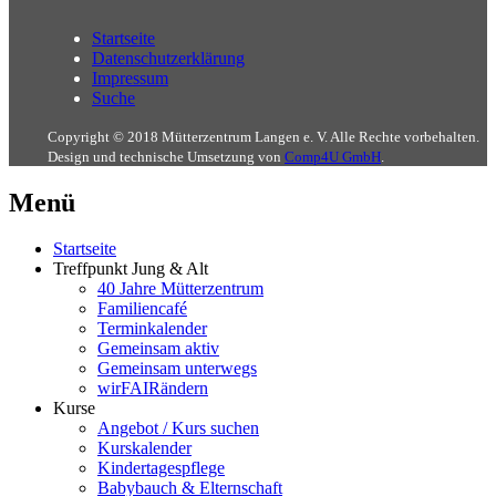
Startseite
Datenschutzerklärung
Impressum
Suche
Copyright © 2018 Mütterzentrum Langen e. V. Alle Rechte vorbehalten.
Design und technische Umsetzung von
Comp4U GmbH
.
Menü
Startseite
Treffpunkt Jung & Alt
40 Jahre Mütterzentrum
Familiencafé
Terminkalender
Gemeinsam aktiv
Gemeinsam unterwegs
wirFAIRändern
Kurse
Angebot / Kurs suchen
Kurskalender
Kindertagespflege
Babybauch & Elternschaft