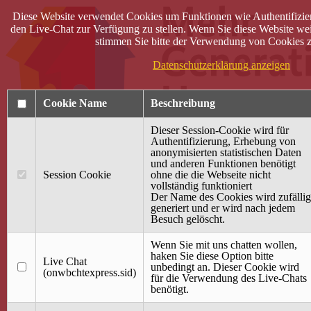
Diese Website verwendet Cookies um Funktionen wie Authentifizie
den Live-Chat zur Verfügung zu stellen. Wenn Sie diese Website wei
stimmen Sie bitte der Verwendung von Cookies z
Datenschutzerklärung anzeigen
Cookie Name
Beschreibung
Dieser Session-Cookie wird für
Authentifizierung, Erhebung von
anonymisierten statistischen Daten
und anderen Funktionen benötigt
Anmelden
Session Cookie
ohne die die Webseite nicht
vollständig funktioniert
Startseite
Der Name des Cookies wird zufällig
generiert und er wird nach jedem
Treffpunkt Jung & Alt
Besuch gelöscht.
40 Jahre Mütterzentrum
Familiencafé
Wenn Sie mit uns chatten wollen,
haken Sie diese Option bitte
Live Chat
Terminkalender
unbedingt an. Dieser Cookie wird
(onwbchtexpress.sid)
Gemeinsam aktiv
für die Verwendung des Live-Chats
Gemeinsam unterwegs
benötigt.
wirFAIRändern