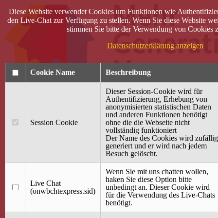
Diese Website verwendet Cookies um Funktionen wie Authentifizie
den Live-Chat zur Verfügung zu stellen. Wenn Sie diese Website wei
stimmen Sie bitte der Verwendung von Cookies z
Datenschutzerklärung anzeigen
Cookie Name
Beschreibung
Dieser Session-Cookie wird für
Authentifizierung, Erhebung von
anonymisierten statistischen Daten
und anderen Funktionen benötigt
Anmelden
Session Cookie
ohne die die Webseite nicht
vollständig funktioniert
Startseite
Der Name des Cookies wird zufällig
generiert und er wird nach jedem
Treffpunkt Jung & Alt
Besuch gelöscht.
40 Jahre Mütterzentrum
Familiencafé
Wenn Sie mit uns chatten wollen,
haken Sie diese Option bitte
Live Chat
Terminkalender
unbedingt an. Dieser Cookie wird
(onwbchtexpress.sid)
Gemeinsam aktiv
für die Verwendung des Live-Chats
Gemeinsam unterwegs
benötigt.
wirFAIRändern