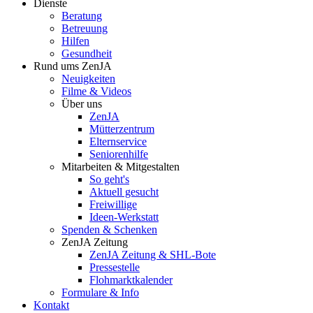
Dienste
Beratung
Betreuung
Hilfen
Gesundheit
Rund ums ZenJA
Neuigkeiten
Filme & Videos
Über uns
ZenJA
Mütterzentrum
Elternservice
Seniorenhilfe
Mitarbeiten & Mitgestalten
So geht's
Aktuell gesucht
Freiwillige
Ideen-Werkstatt
Spenden & Schenken
ZenJA Zeitung
ZenJA Zeitung & SHL-Bote
Pressestelle
Flohmarktkalender
Formulare & Info
Kontakt