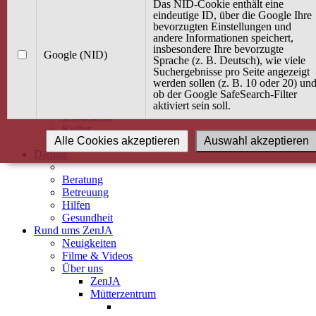
Kurse
Das NID-Cookie enthält eine
Angebot / Kurs suchen
eindeutige ID, über die Google Ihre
bevorzugten Einstellungen und
Kurskalender
andere Informationen speichert,
Kindertagespflege
insbesondere Ihre bevorzugte
Babybauch & Elternschaft
Google (NID)
Sprache (z. B. Deutsch), wie viele
Bewegung
Suchergebnisse pro Seite angezeigt
Kreativität
werden sollen (z. B. 10 oder 20) un
Ernährung
ob der Google SafeSearch-Filter
Umwelt
aktiviert sein soll.
Gesundheit
Kultur
Alle Cookies akzeptieren
Auswahl akzeptieren
Alle Kurse
Dienste
Beratung
Betreuung
Hilfen
Gesundheit
Rund ums ZenJA
Neuigkeiten
Filme & Videos
Über uns
ZenJA
Mütterzentrum