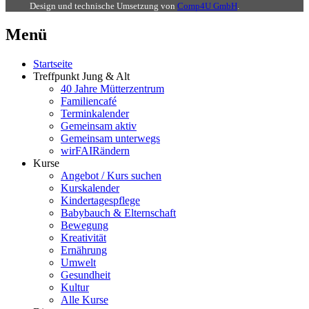
Design und technische Umsetzung von
Comp4U GmbH
.
Menü
Startseite
Treffpunkt Jung & Alt
40 Jahre Mütterzentrum
Familiencafé
Terminkalender
Gemeinsam aktiv
Gemeinsam unterwegs
wirFAIRändern
Kurse
Angebot / Kurs suchen
Kurskalender
Kindertagespflege
Babybauch & Elternschaft
Bewegung
Kreativität
Ernährung
Umwelt
Gesundheit
Kultur
Alle Kurse